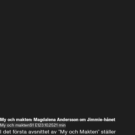
My och makten: Magdalena Andersson om Jimmie-hånet
My och makten
S1 E1
23.10.25
21 min
I det första avsnittet av ”My och Makten” ställer 