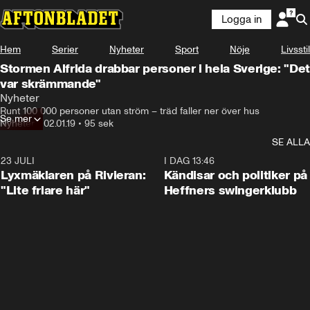
Logga in
Hem
Serier
Nyheter
Sport
Nöje
Livsstil
Stormen Alfrida drabbar personer i hela Sverige: "Det
var skrämmande"
Nyheter
Runt 100 000 personer utan ström – träd faller ner över hus
Se mer
Nyheter
•
02.01.19
•
95 sek
SE ALLA
23 JULI
2:02
I DAG 13:46
Lyxmäklaren på Rivieran:
Kändisar och politiker på
"Lite friare här"
Heffners swingerklubb