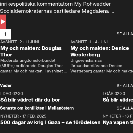
inrikespolitiska kommentatorn My Rohwedder 
Socialdemokraternas partiledare Magdalena 
Andersson till svars.
1
SE ALLA
AVSNITT 12
•
11 JUNI
26:27
AVSNITT 11
•
4 JUNI
2
My och makten: Douglas
My och makten: Denice
Thor
Westerberg
Moderata ungdomsförbundet 
Ungsvenskarnas 
(MUF:s) ordförande Douglas Thor 
förbundsordförande Denice 
gästar My och makten. I avsnittet 
Westerberg gästar My och makten.
diskuteras tonårsutvisningarna och 
avsnittet diskuteras migrationsfrå
hur Moderaterna ska locka väljare till 
och hur SD ska locka kvinnliga 
Väder
SE ALLA
valet i höst. 
väljare. 
I DAG 02:30
1:06
I GÅR 02:30
Så blir vädret där du bor
Så blir vädr
Senaste om konflikten i Mellanöstern
SE ALLA
NYHETER
•
17 FEB. 2025
0:45
NYHETER
•
16 F
500 dagar av krig i Gaza – se förödelsen
Nya vapen ti