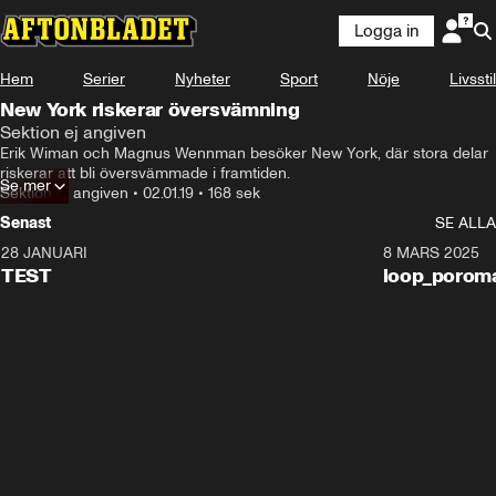
Logga in
Hem
Serier
Nyheter
Sport
Nöje
Livsstil
New York riskerar översvämning
Sektion ej angiven
Erik Wiman och Magnus Wennman besöker New York, där stora delar 
riskerar att bli översvämmade i framtiden.
Se mer
Sektion ej angiven
•
02.01.19
•
168 sek
Senast
SE ALLA
28 JANUARI
0:11
8 MARS 2025
TEST
loop_porom