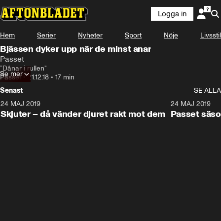
Logga in
Hem
Serier
Nyheter
Sport
Nöje
Livsstil
Bjässen dyker upp när de minst anar
Passet
”Dånar i rullen"
Se mer
Passet
•
21.12.18
•
17 min
Senast
SE ALLA
24 MAJ 2019
15:19
24 MAJ 2019
Skjuter – då vänder djuret rakt mot dem
Passet säso