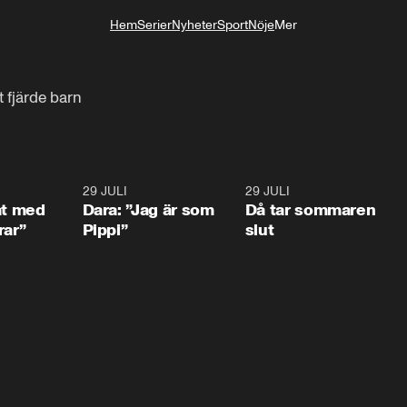
Hem
Serier
Nyheter
Sport
Nöje
Mer
Livsstil
 fjärde barn
1:02
29 JULI
0:41
29 JULI
0:3
at med
Dara: ”Jag är som
Då tar sommaren
rar”
Pippi”
slut