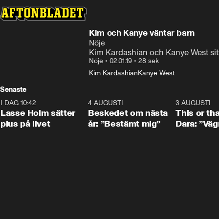
Kim och Kanye väntar barn
Nöje
Kim Kardashian och Kanye West sitt
Nöje
•
02.01.19
•
28 sek
Kim Kardashian
Kanye West
Senaste
I DAG 10:42
1:04
4 AUGUSTI
0:24
3 AUGUSTI
Lasse Holm sätter
Beskedet om nästa
This or th
plus på livet
år: ”Bestämt mig”
Dara: ”Väg