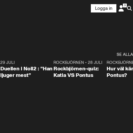
Logga in
SE ALLA
9
29 JULI
0:47
ROCKBJÖRNEN
•
28 JULI
0:15
ROCKBJÖRN
Duellen i Noll2 : ”Han
Rockbjörnen-quiz:
Hur väl kä
ljuger mest”
Katia VS Pontus
Pontus?