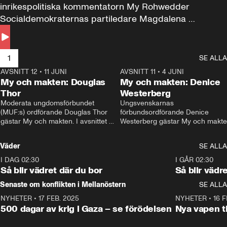
inrikespolitiska kommentatorn My Rohwedder 
Socialdemokraternas partiledare Magdalena 
Andersson till svars.
1
SE ALLA
AVSNITT 12
•
11 JUNI
26:27
AVSNITT 11
•
4 JUNI
2
My och makten: Douglas
My och makten: Denice
Thor
Westerberg
Moderata ungdomsförbundet 
Ungsvenskarnas 
(MUF:s) ordförande Douglas Thor 
förbundsordförande Denice 
gästar My och makten. I avsnittet 
Westerberg gästar My och makten.
diskuteras tonårsutvisningarna och 
avsnittet diskuteras migrationsfrå
hur Moderaterna ska locka väljare till 
och hur SD ska locka kvinnliga 
Väder
SE ALLA
valet i höst. 
väljare. 
I DAG 02:30
1:06
I GÅR 02:30
Så blir vädret där du bor
Så blir vädr
Senaste om konflikten i Mellanöstern
SE ALLA
NYHETER
•
17 FEB. 2025
0:45
NYHETER
•
16 F
500 dagar av krig i Gaza – se förödelsen
Nya vapen ti