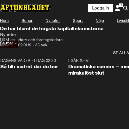
Logga in
Hem
Serier
Nyheter
Sport
Nöje
Livsstil
De har bland de högsta kapitalinkomsterna
Nyheter
H&M-grundare och företagsledare
Se mer
Nyheter
•
02.01.19
•
35 sek
SE ALLA
DAGENS VÄDER
•
I DAG 02:30
1:06
I GÅR 19:07
Så blir vädret där du bor
Dramatiska scenen – me
mirakulöst slut