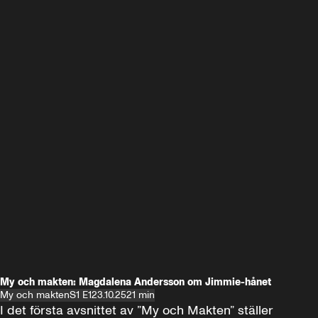
My och makten: Magdalena Andersson om Jimmie-hånet
My och makten
S1 E1
23.10.25
21 min
I det första avsnittet av ”My och Makten” ställer 