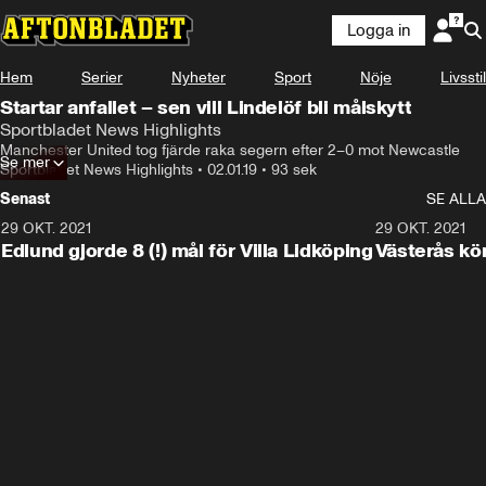
Logga in
Hem
Serier
Nyheter
Sport
Nöje
Livsstil
Startar anfallet – sen vill Lindelöf bli målskytt
Sportbladet News Highlights
Manchester United tog fjärde raka segern efter 2–0 mot Newcastle
Se mer
Sportbladet News Highlights
•
02.01.19
•
93 sek
Senast
SE ALLA
29 OKT. 2021
4:11
29 OKT. 2021
Edlund gjorde 8 (!) mål för Villa Lidköping
Västerås kö