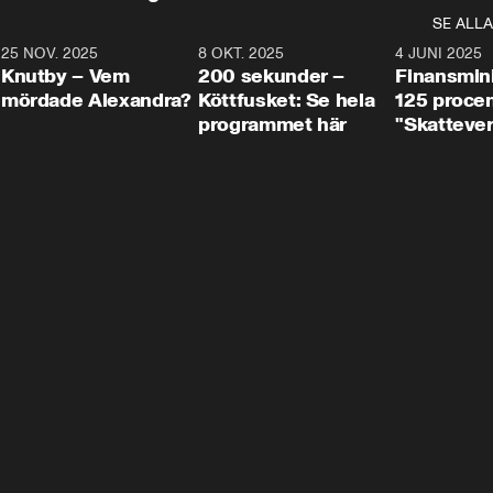
SE ALLA
3
25 NOV. 2025
31:05
8 OKT. 2025
4:29
4 JUNI 2025
Knutby – Vem
200 sekunder –
Finansmin
mördade Alexandra?
Köttfusket: Se hela
125 procent
programmet här
"Skattever
viktig uppg