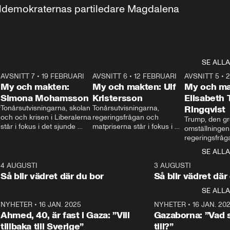
aldemokraternas partiledare Magdalena 
SE ALLA
7
AVSNITT 7
•
19 FEBRUARI
24:30
AVSNITT 6
•
12 FEBRUARI
27:30
AVSNITT 5
•
My och makten:
My och makten: Ulf
My och ma
Simona Mohamsson
Kristersson
Elisabeth
 
Tonårsutvisningarna, skolan 
Tonårsutvisningarna, 
Ringqvist
och och krisen i Liberalerna 
regeringsfrågan och 
Trump, den gr
står i fokus i det sjunde 
matpriserna står i fokus i 
omställningen
avsnittet av ”My och 
det sjätte avsnittet av ”My 
regeringsfråga
makten”. Se när 
och makten”. Se när 
centrum i det 
SE ALLA
Aftonbladets inrikespolitiska 
Aftonbladets inrikespolitiska 
avsnittet av ”
kommentator My 
kommentator My 
6
4 AUGUSTI
1:06
3 AUGUSTI
Makten”. Se nä
Rohwedder ställer 
Rohwedder ställer 
Så blir vädret där du bor
Så blir vädret där
Aftonbladets in
utbildnings- och 
statsminister Ulf Kristersson 
kommentator 
SE ALLA
integrationsminister Simona 
till svars.
Rohwedder stäl
Mohamsson till svars.
Centerpartiets
2
NYHETER
•
16 JAN. 2025
1:01
NYHETER
•
16 JAN. 20
Thand Ring till
Ahmed, 40, är fast i Gaza: ”Vill
Gazaborna: ”Vad s
tillbaka till Sverige”
till?”