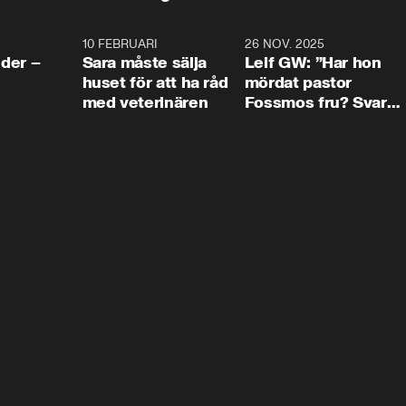
4:24
10 FEBRUARI
4:13
26 NOV. 2025
8:1
der –
Sara måste sälja
Leif GW: ”Har hon
huset för att ha råd
mördat pastor
med veterinären
Fossmos fru? Svar
nej.”