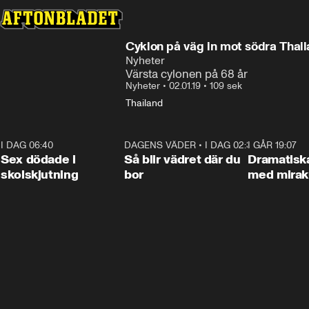
Cyklon på väg in mot södra Thai
Nyheter
Värsta cylonen på 68 år
Nyheter
•
02.01.19
•
109 sek
Thailand
I DAG 06:40
0:47
DAGENS VÄDER
•
I DAG 02:30
1:06
I GÅR 19:07
Sex dödade i
Så blir vädret där du
Dramatisk
skolskjutning
bor
med miraku