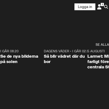
Logga in
SE ALLA
6
I GÅR 08:20
0:31
DAGENS VÄDER
•
I GÅR 02:30
1:06
5 AUGUSTI
Se de nya bilderna
Så blir vädret där du
Larmet: M
på solen
bor
farligt för
centrala 