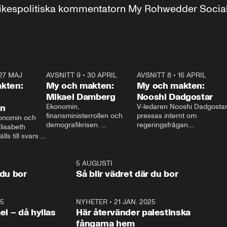
r inrikespolitiska kommentatorn My Rohwedder Soci
27 MAJ
3:51
AVSNITT 9
•
30 APRIL
24:00
AVSNITT 8
•
16 APRIL
25:1
kten:
My och makten:
My och makten:
Mikael Damberg
Nooshi Dadgostar
on
Ekonomin, 
V-ledaren Nooshi Dadgostar
finansministerrollen och 
pressas internt om 
onomin och 
demografikrisen. 
regeringsfrågan.

lisabeth 
Oppositionen ställs till svars 
I Aftonbladets 
ls till svars 
när Socialdemokraternas 
partiledarutfrågning ”My 
stern gästar 
Mikael Damberg gästar My 
och Makten” sätter hon ner 
My och Makten. 
och Makten. 
foten mot kritikerna:

1:06
5 AUGUSTI
1:0
– Vi ställer upp i val. Ska vi 
 du bor
Så blir vädret där du bor
vara med så sitter vi förstås 
25
1:22
NYHETER
•
21 JAN. 2025
0:5
ael – då hyllas
Här återvänder palestinska
fångarna hem