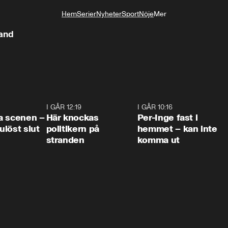
Hem
Serier
Nyheter
Sport
Nöje
Mer
Livsstil
land
0:42
I GÅR 12:19
0:45
I GÅR 10:16
1:2
a scenen –
Här knockas
Per-Inge fast i
löst slut
politikern på
hemmet – kan inte
stranden
komma ut