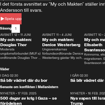
I det första avsnittet av ”My och Makten” ställe
Andersson till svars.
Spela upp
1
Säsong
AVSNITT 12
•
11 JUNI
26:27
AVSNITT 11
•
4 JUNI
23:40
AVSNITT 10
•
My och makten:
My och makten:
My och ma
Douglas Thor
Denice Westerberg
Elisabeth
Moderata 
Ungsvenskarnas 
Svantess
ungdomsförbundet (MUF:s) 
förbundsordförande Denice 
Kvinnorna, ek
ordförande Douglas Thor 
Westerberg gästar My och 
migrationen. E
gästar My och makten. I 
makten. I avsnittet 
Svantesson stäl
avsnittet diskuteras 
diskuteras migrationsfrågan 
när finansmini
Väder
tonårsutvisningarna och hur 
och hur SD ska locka 
Moderaterna ska locka 
kvinnliga väljare. 
I DAG 02:30
1:06
I GÅR 02:30
väljare till valet i höst. 
Så blir vädret där du bor
Så blir vädret där
Senaste om konflikten i Mellanöstern
NYHETER
•
17 FEB. 2025
0:45
NYHETER
•
16 FEB. 20
500 dagar av krig i Gaza – se
Nya vapen till Isr
förödelsen
Trump