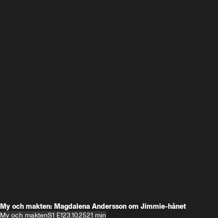
My och makten: Magdalena Andersson om Jimmie-hånet
My och makten
S1 E1
23.10.25
21 min