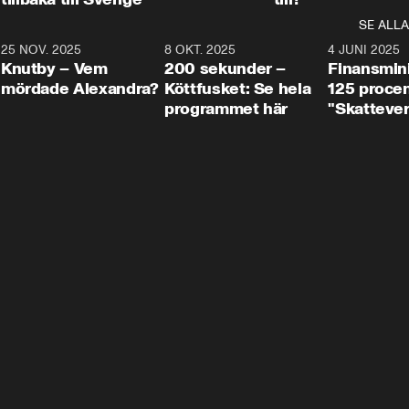
SE ALLA
3
25 NOV. 2025
31:05
8 OKT. 2025
4:29
4 JUNI 2025
Knutby – Vem
200 sekunder –
Finansmin
mördade Alexandra?
Köttfusket: Se hela
125 procent
programmet här
"Skattever
viktig uppg