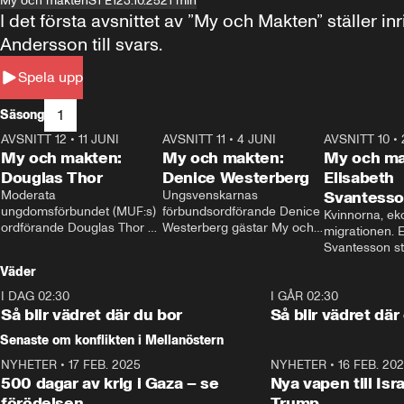
My och makten
S1 E1
23.10.25
21 min
I det första avsnittet av ”My och Makten” ställe
Andersson till svars.
Spela upp
1
Säsong
AVSNITT 12
•
11 JUNI
26:27
AVSNITT 11
•
4 JUNI
23:40
AVSNITT 10
•
My och makten:
My och makten:
My och ma
Douglas Thor
Denice Westerberg
Elisabeth
Moderata 
Ungsvenskarnas 
Svantess
ungdomsförbundet (MUF:s) 
förbundsordförande Denice 
Kvinnorna, ek
ordförande Douglas Thor 
Westerberg gästar My och 
migrationen. E
gästar My och makten. I 
makten. I avsnittet 
Svantesson stäl
avsnittet diskuteras 
diskuteras migrationsfrågan 
när finansmini
Väder
tonårsutvisningarna och hur 
och hur SD ska locka 
Moderaterna ska locka 
kvinnliga väljare. 
I DAG 02:30
1:06
I GÅR 02:30
väljare till valet i höst. 
Så blir vädret där du bor
Så blir vädret där
Senaste om konflikten i Mellanöstern
NYHETER
•
17 FEB. 2025
0:45
NYHETER
•
16 FEB. 20
500 dagar av krig i Gaza – se
Nya vapen till Isr
förödelsen
Trump