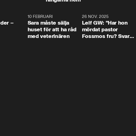
4:24
10 FEBRUARI
4:13
26 NOV. 2025
8:1
der –
Sara måste sälja
Leif GW: ”Har hon
huset för att ha råd
mördat pastor
med veterinären
Fossmos fru? Svar
nej.”