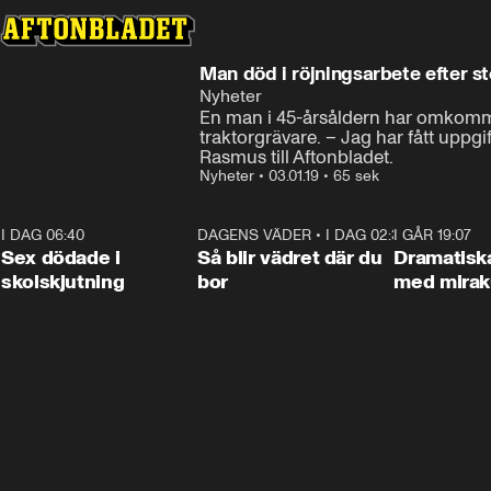
Man död i röjningsarbete efter s
Nyheter
En man i 45-årsåldern har omkommit
traktorgrävare. – Jag har fått uppgi
Rasmus till Aftonbladet.
Nyheter
•
03.01.19
•
65 sek
I DAG 06:40
0:47
DAGENS VÄDER
•
I DAG 02:30
1:06
I GÅR 19:07
Sex dödade i
Så blir vädret där du
Dramatisk
skolskjutning
bor
med miraku