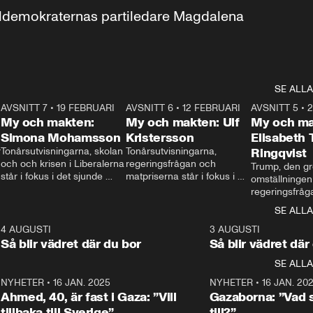
aldemokraternas partiledare Magdalena 
SE ALLA
7
AVSNITT 7
•
19 FEBRUARI
24:30
AVSNITT 6
•
12 FEBRUARI
27:30
AVSNITT 5
•
My och makten:
My och makten: Ulf
My och ma
Simona Mohamsson
Kristersson
Elisabeth
 
Tonårsutvisningarna, skolan 
Tonårsutvisningarna, 
Ringqvist
och och krisen i Liberalerna 
regeringsfrågan och 
Trump, den gr
står i fokus i det sjunde 
matpriserna står i fokus i 
omställningen
avsnittet av ”My och 
det sjätte avsnittet av ”My 
regeringsfråga
makten”. Se när 
och makten”. Se när 
centrum i det 
SE ALLA
Aftonbladets inrikespolitiska 
Aftonbladets inrikespolitiska 
avsnittet av ”
kommentator My 
kommentator My 
6
4 AUGUSTI
1:06
3 AUGUSTI
Makten”. Se nä
Rohwedder ställer 
Rohwedder ställer 
Så blir vädret där du bor
Så blir vädret där
Aftonbladets in
utbildnings- och 
statsminister Ulf Kristersson 
kommentator 
SE ALLA
integrationsminister Simona 
till svars.
Rohwedder stäl
Mohamsson till svars.
Centerpartiets
2
NYHETER
•
16 JAN. 2025
1:01
NYHETER
•
16 JAN. 20
Thand Ring till
Ahmed, 40, är fast i Gaza: ”Vill
Gazaborna: ”Vad s
tillbaka till Sverige”
till?”