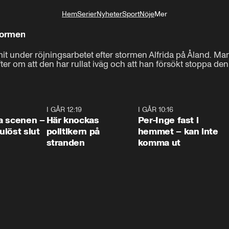
Hem
Serier
Nyheter
Sport
Nöje
Mer
Livsstil
tormen
 under röjningsarbetet efter stormen Alfrida på Åland. Man
fter om att den har rullat iväg och att han försökt stoppa de
0:42
I GÅR 12:19
0:45
I GÅR 10:16
1:2
a scenen –
Här knockas
Per-Inge fast i
löst slut
politikern på
hemmet – kan inte
stranden
komma ut