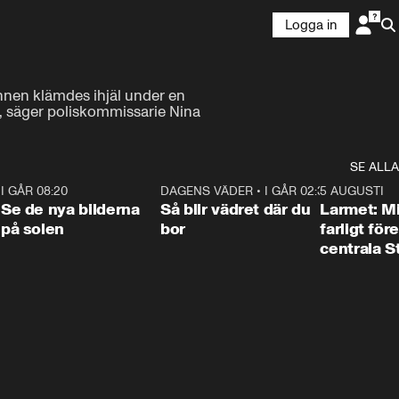
Logga in
nen klämdes ihjäl under en 
n, säger poliskommissarie Nina 
SE ALLA
6
I GÅR 08:20
0:31
DAGENS VÄDER
•
I GÅR 02:30
1:06
5 AUGUSTI
Se de nya bilderna
Så blir vädret där du
Larmet: M
på solen
bor
farligt för
centrala 