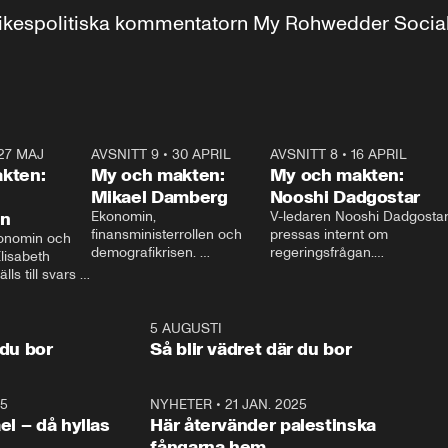
r inrikespolitiska kommentatorn My Rohwedder Soci
27 MAJ
3:51
AVSNITT 9
•
30 APRIL
24:00
AVSNITT 8
•
16 APRIL
25:1
kten:
My och makten:
My och makten:
Mikael Damberg
Nooshi Dadgostar
on
Ekonomin, 
V-ledaren Nooshi Dadgostar
finansministerrollen och 
pressas internt om 
onomin och 
demografikrisen. 
regeringsfrågan.

lisabeth 
Oppositionen ställs till svars 
I Aftonbladets 
ls till svars 
när Socialdemokraternas 
partiledarutfrågning ”My 
stern gästar 
Mikael Damberg gästar My 
och Makten” sätter hon ner 
My och Makten. 
och Makten. 
foten mot kritikerna:

1:06
5 AUGUSTI
1:0
– Vi ställer upp i val. Ska vi 
 du bor
Så blir vädret där du bor
vara med så sitter vi förstås 
25
1:22
NYHETER
•
21 JAN. 2025
0:5
ael – då hyllas
Här återvänder palestinska
fångarna hem