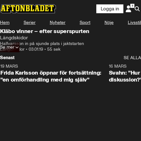
Logga in
Hem
Serier
Nyheter
Sport
Nöje
Livsstil
Kläbo vinner – efter superspurten
Längdskidor
Halfvarsson in på sjunde plats i jaktstarten
Se mer
Längdskidor
•
03.01.19
•
55 sek
Senast
SE ALLA
19 MARS
0:26
16 MARS
Frida Karlsson öppnar för fortsättning:
Svahn: ”Hur 
”en omförhandling med mig själv”
diskussion?