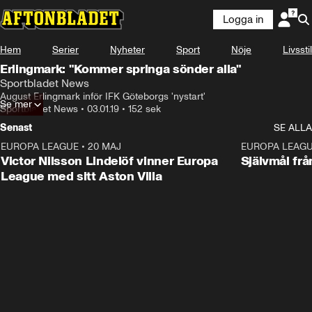
Logga in
Hem
Serier
Nyheter
Sport
Nöje
Livsstil
Erlingmark: "Kommer springa sönder alla"
Sportbladet News
August Erlingmark inför IFK Göteborgs 'nystart'
Se mer
Sportbladet News
•
03.01.19
•
152 sek
Senast
SE ALLA
EUROPA LEAGUE
•
20 MAJ
1:32
EUROPA LEAG
Victor Nilsson Lindelöf vinner Europa
Självmål frå
League med sitt Aston Villa