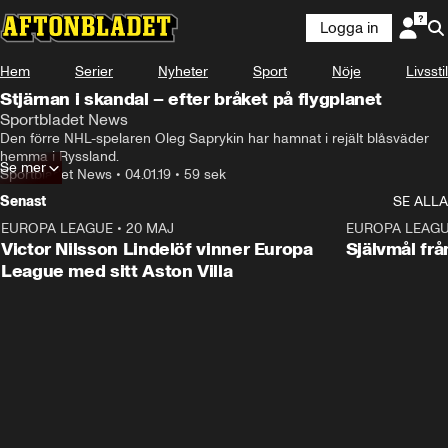
Logga in
Hem
Serier
Nyheter
Sport
Nöje
Livsstil
Stjärnan i skandal – efter bråket på flygplanet
Sportbladet News
Den förre NHL-spelaren Oleg Saprykin har hamnat i rejält blåsväder 
hemma i Ryssland.
Se mer
Sportbladet News
•
04.01.19
•
59 sek
Senast
SE ALLA
EUROPA LEAGUE
•
20 MAJ
1:32
EUROPA LEAG
Victor Nilsson Lindelöf vinner Europa
Självmål frå
League med sitt Aston Villa