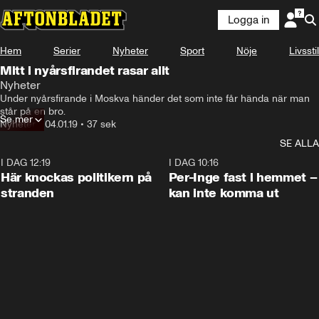
Logga in
Hem
Serier
Nyheter
Sport
Nöje
Livsstil
Mitt i nyårsfirandet rasar allt
Nyheter
Under nyårsfirande i Moskva händer det som inte får hända när man 
står på en bro.
Se mer
Nyheter
•
04.01.19
•
37 sek
SE ALLA
I DAG 12:19
0:45
I DAG 10:16
Här knockas politikern på
Per-Inge fast i hemmet –
stranden
kan inte komma ut