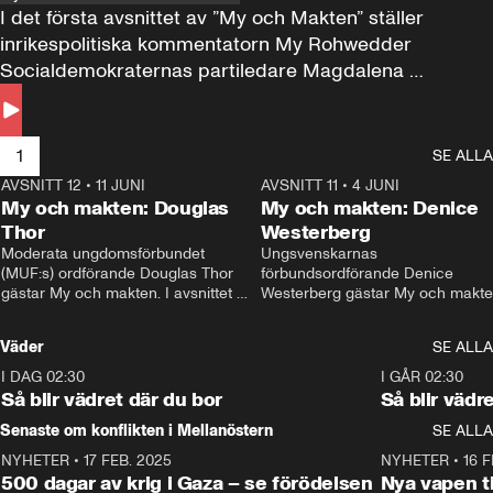
I det första avsnittet av ”My och Makten” ställer 
inrikespolitiska kommentatorn My Rohwedder 
Socialdemokraternas partiledare Magdalena 
Andersson till svars.
1
SE ALLA
AVSNITT 12
•
11 JUNI
26:27
AVSNITT 11
•
4 JUNI
2
My och makten: Douglas
My och makten: Denice
Thor
Westerberg
Moderata ungdomsförbundet 
Ungsvenskarnas 
(MUF:s) ordförande Douglas Thor 
förbundsordförande Denice 
gästar My och makten. I avsnittet 
Westerberg gästar My och makten.
diskuteras tonårsutvisningarna och 
avsnittet diskuteras migrationsfrå
hur Moderaterna ska locka väljare till 
och hur SD ska locka kvinnliga 
Väder
SE ALLA
valet i höst. 
väljare. 
I DAG 02:30
1:06
I GÅR 02:30
Så blir vädret där du bor
Så blir vädr
Senaste om konflikten i Mellanöstern
SE ALLA
NYHETER
•
17 FEB. 2025
0:45
NYHETER
•
16 F
500 dagar av krig i Gaza – se förödelsen
Nya vapen ti