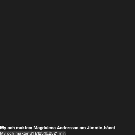
My och makten: Magdalena Andersson om Jimmie-hånet
My och makten
S1 E1
23.10.25
21 min