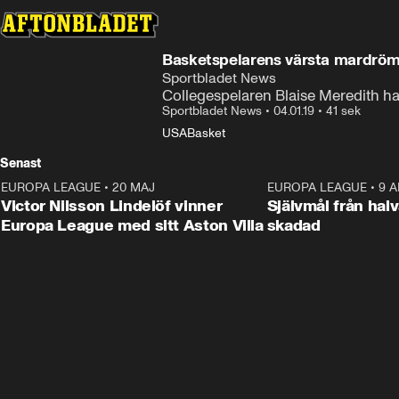
Basketspelarens värsta mardröm 
Sportbladet News
Collegespelaren Blaise Meredith hade
Sportbladet News
•
04.01.19
•
41 sek
USA
Basket
Senast
EUROPA LEAGUE
•
20 MAJ
1:32
EUROPA LEAGUE
•
9 A
Victor Nilsson Lindelöf vinner
Självmål från hal
Europa League med sitt Aston Villa
skadad