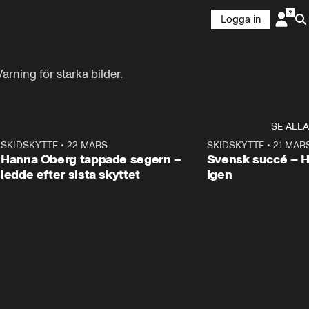
Logga in
arning för starka bilder.
SE ALLA
9
SKIDSKYTTE
•
22 MARS
0:55
SKIDSKYTTE
•
21 MAR
Hanna Öberg tappade segern –
Svensk succé – 
ledde efter sista skyttet
igen