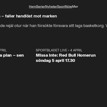
Hem
Serier
Nyheter
Sport
Nöje
Mer
Livsstil
– faller handlöst mot marken
 rejäl otur när han försökte försvara sitt lags basketkorg. V
PRIL
1:03
SPORTBLADET LIVE
•
4 APRIL
1:0
va plan – sen
Missa inte: Red Bull Homerun
söndag 5 april 17.30