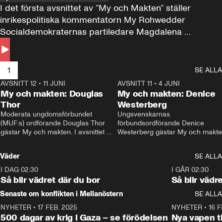
I det första avsnittet av ”My och Makten” ställer 
inrikespolitiska kommentatorn My Rohwedder 
Socialdemokraternas partiledare Magdalena 
Andersson till svars.
1
SE ALLA
AVSNITT 12
•
11 JUNI
26:27
AVSNITT 11
•
4 JUNI
2
My och makten: Douglas
My och makten: Denice
Thor
Westerberg
Moderata ungdomsförbundet 
Ungsvenskarnas 
(MUF:s) ordförande Douglas Thor 
förbundsordförande Denice 
gästar My och makten. I avsnittet 
Westerberg gästar My och makten.
diskuteras tonårsutvisningarna och 
avsnittet diskuteras migrationsfrå
hur Moderaterna ska locka väljare till 
och hur SD ska locka kvinnliga 
Väder
SE ALLA
valet i höst. 
väljare. 
I DAG 02:30
1:06
I GÅR 02:30
Så blir vädret där du bor
Så blir vädr
Senaste om konflikten i Mellanöstern
SE ALLA
NYHETER
•
17 FEB. 2025
0:45
NYHETER
•
16 F
500 dagar av krig i Gaza – se förödelsen
Nya vapen ti