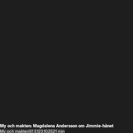
My och makten: Magdalena Andersson om Jimmie-hånet
My och makten
S1 E1
23.10.25
21 min