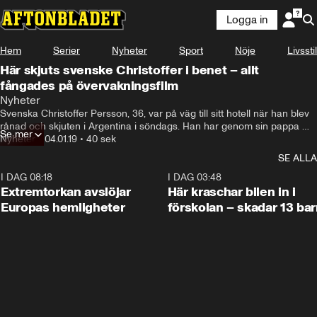
Logga in
Hem
Serier
Nyheter
Sport
Nöje
Livsstil
Här skjuts svenske Christoffer i benet – allt
fångades på övervakningsfilm
Nyheter
Svenska Christoffer Persson, 36, var på väg till sitt hotell när han blev 
rånad och skjuten i Argentina i söndags. Han har genom sin pappa 
Se mer
godkänt att Aftonbladet går ut med hans namn samt visar 
Nyheter
•
04.01.19
•
40 sek
övervakningsfilmen från händelsen.
SE ALLA
I DAG 08:18
0:53
I DAG 03:48
Extremtorkan avslöjar
Här kraschar bilen in i
Europas hemligheter
förskolan – skadar 13 bar