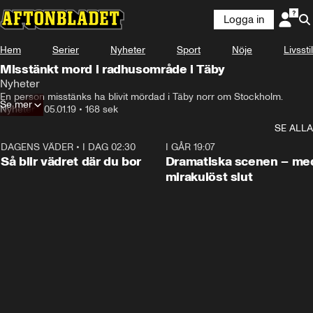
Logga in
Hem
Serier
Nyheter
Sport
Nöje
Livsstil
Misstänkt mord i radhusområde i Täby
Nyheter
En person misstänks ha blivit mördad i Täby norr om Stockholm.
Se mer
Nyheter
•
05.01.19
•
168 sek
SE ALLA
DAGENS VÄDER
•
I DAG 02:30
1:06
I GÅR 19:07
Så blir vädret där du bor
Dramatiska scenen – me
mirakulöst slut