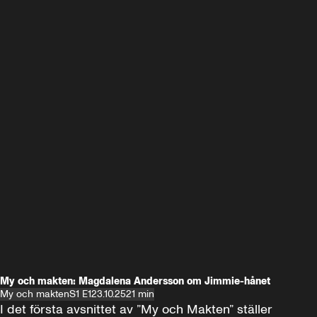
My och makten: Magdalena Andersson om Jimmie-hånet
My och makten
S1 E1
23.10.25
21 min
I det första avsnittet av ”My och Makten” ställer 