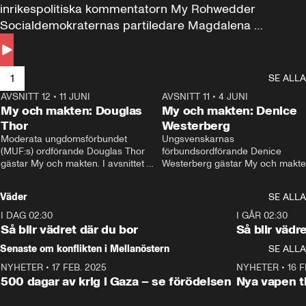
inrikespolitiska kommentatorn My Rohwedder 
Socialdemokraternas partiledare Magdalena 
Andersson till svars.
1
SE ALLA
AVSNITT 12
•
11 JUNI
26:27
AVSNITT 11
•
4 JUNI
2
My och makten: Douglas
My och makten: Denice
Thor
Westerberg
Moderata ungdomsförbundet 
Ungsvenskarnas 
(MUF:s) ordförande Douglas Thor 
förbundsordförande Denice 
gästar My och makten. I avsnittet 
Westerberg gästar My och makten.
diskuteras tonårsutvisningarna och 
avsnittet diskuteras migrationsfrå
hur Moderaterna ska locka väljare till 
och hur SD ska locka kvinnliga 
Väder
SE ALLA
valet i höst. 
väljare. 
I DAG 02:30
1:06
I GÅR 02:30
Så blir vädret där du bor
Så blir vädr
Senaste om konflikten i Mellanöstern
SE ALLA
NYHETER
•
17 FEB. 2025
0:45
NYHETER
•
16 F
500 dagar av krig i Gaza – se förödelsen
Nya vapen ti