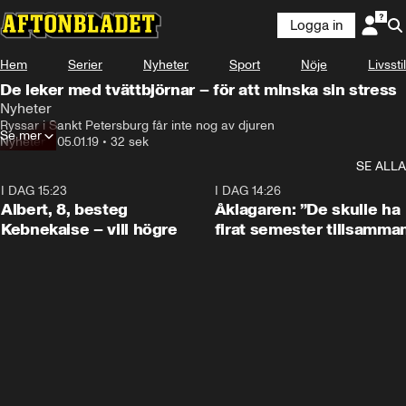
Logga in
Hem
Serier
Nyheter
Sport
Nöje
Livsstil
De leker med tvättbjörnar – för att minska sin stress
Nyheter
Ryssar i Sankt Petersburg får inte nog av djuren
Se mer
Nyheter
•
05.01.19
•
32 sek
SE ALLA
I DAG 15:23
0:54
I DAG 14:26
Albert, 8, besteg
Åklagaren: ”De skulle ha
Kebnekaise – vill högre
firat semester tillsamma