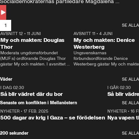
Socialdemokraternas partiledare Magdalena 
Andersson till svars.
1
SE ALLA
AVSNITT 12
•
11 JUNI
26:27
AVSNITT 11
•
4 JUNI
2
My och makten: Douglas
My och makten: Denice
Thor
Westerberg
Moderata ungdomsförbundet 
Ungsvenskarnas 
(MUF:s) ordförande Douglas Thor 
förbundsordförande Denice 
gästar My och makten. I avsnittet 
Westerberg gästar My och makten.
diskuteras tonårsutvisningarna och 
avsnittet diskuteras migrationsfrå
hur Moderaterna ska locka väljare till 
och hur SD ska locka kvinnliga 
Väder
SE ALLA
valet i höst. 
väljare. 
I DAG 02:30
1:06
I GÅR 02:30
Så blir vädret där du bor
Så blir vädr
Senaste om konflikten i Mellanöstern
SE ALLA
NYHETER
•
17 FEB. 2025
0:45
NYHETER
•
16 F
500 dagar av krig i Gaza – se förödelsen
Nya vapen ti
200 sekunder
SE ALLA