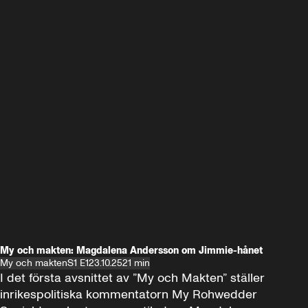
My och makten: Magdalena Andersson om Jimmie-hånet
My och makten
S1 E1
23.10.25
21 min
I det första avsnittet av ”My och Makten” ställer 
inrikespolitiska kommentatorn My Rohwedder 