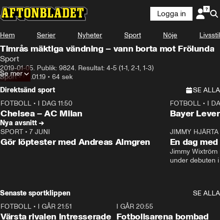
Logga in
Hem
Serier
Nyheter
Sport
Nöje
Livsstil
Timrås mäktiga vändning – vann borta mot Frölunda
Sport
2019-01-05. Publik: 9824. Resultat: 4-5 (1-1, 2-1, 1-3)
Se mer
Sport
•
05.01.19
•
64 sek
Direktsänd sport
SE ALLA
FOTBOLL
•
I DAG 11:50
FOTBOLL
•
I D
Plus
Plus
Chelsea – AC Milan
Bayer Lever
Nya avsnitt →
SPORT
•
7 JUNI
16:36
JIMMY HJÄRTA
Gör löptester med Andreas Almgren
En dag med 
Jimmy Wixtröm 
under debuten i
Senaste sportklippen
SE ALLA
FOTBOLL
•
I GÅR 21:51
0:31
I GÅR 20:55
Värsta rivalen intresserade
Fotbollsarena bombad