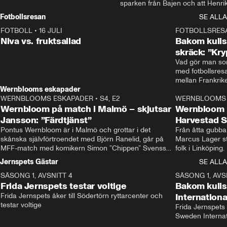
sparken från Bajen och att Henrik
Rydström tar över
Fotbollsresan
SE ALLA
FOTBOLL
•
16 JULI
0:44
FOTBOLLSRES
Niva vs. fruktsallad
Bakom kulis
skräck: ”Kry
Vad gör man som
med fotbollsres
Wernblooms eskapader
WERNBLOOMS ESKAPADER
•
S4, E2
38:23
WERNBLOOMS 
Wernbloom på match i Malmö – skjutsar
Wernbloom 
Jansson: ”Färdtjänst”
Harvestad 
Pontus Wernbloom är i Malmö och grottar i det 
Från åtta gubbar 
skånska självförtroendet med Björn Ranelid, går på 
Marcus Lager sta
MFF-match med komikern Simon ”Chippen” Svensson 
folk i Linköping
och hjälper skadade stjärnbacken Pontus Jansson 
och Wernbloom kl
Jernspets Gästar
SE ALLA
hem. 
SÄSONG 1, AVSNITT 4
13:37
SÄSONG 1, AVS
Frida Jernspets testar voltige
Bakom kuli
Frida Jernspets åker till Södertörn ryttarcenter och 
Internation
testar voltige
Frida Jernspets 
Sweden Interna