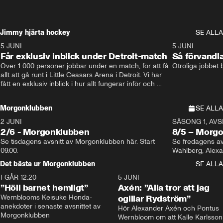
Jimmy hjärta hockey
SE ALLA
5 JUNI
11:14
5 JUNI
Får exklusiv inblick under Detroit-match
Så förvandl
Över 1 000 personer jobbar under en match, för att få 
Otroliga jobbet
allt att gå runt i Little Ceasars Arena i Detroit. Vi har 
fått en exklusiv inblick i hur allt fungerar inför och 
under match i världens bästa hockeyliga
Morgonklubben
SE ALLA
2 JUNI
SÄSONG 1, AVSN
2/6 - Morgonklubben
8/5 – Morg
Se tisdagens avsnitt av Morgonklubben här. Start 
Se fredagens av
09.00. 
Det bästa ur Morgonklubben
SE ALLA
I GÅR 12:20
1:14
5 JUNI
”Höll barnet hemligt”
Axén: ”Alla tror att jag
Wernblooms Keisuke Honda-
ogillar Rydström”
anekdoter i senaste avsnittet av 
Hör Alexander Axén och Pontus 
Morgonklubben
Wernbloom om att Kalle Karlsson 