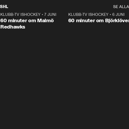
SHL
SE ALLA
KLUBB-TV ISHOCKEY
•
7 JUNI
1:02:53
KLUBB-TV ISHOCKEY
•
6 JUNI
1:0
Plus
60 minuter om Malmö
60 minuter om Björklöve
Redhawks