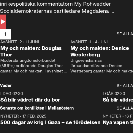
inrikespolitiska kommentatorn My Rohwedder 
Socialdemokraternas partiledare Magdalena 
Andersson till svars.
1
SE ALLA
AVSNITT 12
•
11 JUNI
26:27
AVSNITT 11
•
4 JUNI
2
My och makten: Douglas
My och makten: Denice
Thor
Westerberg
Moderata ungdomsförbundet 
Ungsvenskarnas 
(MUF:s) ordförande Douglas Thor 
förbundsordförande Denice 
gästar My och makten. I avsnittet 
Westerberg gästar My och makten.
diskuteras tonårsutvisningarna och 
avsnittet diskuteras migrationsfrå
hur Moderaterna ska locka väljare till 
och hur SD ska locka kvinnliga 
Väder
SE ALLA
valet i höst. 
väljare. 
I DAG 02:30
1:06
I GÅR 02:30
Så blir vädret där du bor
Så blir vädr
Senaste om konflikten i Mellanöstern
SE ALLA
NYHETER
•
17 FEB. 2025
0:45
NYHETER
•
16 F
500 dagar av krig i Gaza – se förödelsen
Nya vapen ti