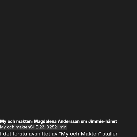
My och makten: Magdalena Andersson om Jimmie-hånet
My och makten
S1 E1
23.10.25
21 min
I det första avsnittet av ”My och Makten” ställer 