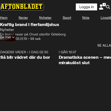
Logga in
Hem
Serier
Nyheter
Sport
Nöje
Livsstil
Kraftig brand i flerfamiljshus
Nyheter
En brand rasar på Orust utanför Göteborg
Se mer
Nyheter
•
05.01.19
•
99 sek
SE ALLA
DAGENS VÄDER
•
I DAG 02:30
1:06
I GÅR 19:07
Så blir vädret där du bor
Dramatiska scenen – me
mirakulöst slut