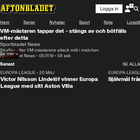
Logga in
Hem
Serier
Nyheter
Sport
Nöje
Livsstil
VM-mästaren tappar det - stängs av och bötfälls
efter detta
Sportbladet News
Straffas efter VM-mästarens attack mitt i matchen
Se mer
Sportbladet News
•
05.01.19
•
58 sek
Senast
SE ALLA
EUROPA LEAGUE
•
20 MAJ
1:32
EUROPA LEAG
Victor Nilsson Lindelöf vinner Europa
Självmål frå
League med sitt Aston Villa