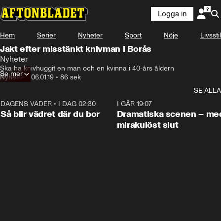
Logga in
Hem
Serier
Nyheter
Sport
Nöje
Livsstil
Jakt efter misstänkt knivman i Borås
Nyheter
Ska ha knivhuggit en man och en kvinna i 40-års åldern
Se mer
Nyheter
•
06.01.19
•
86 sek
SE ALLA
DAGENS VÄDER
•
I DAG 02:30
1:06
I GÅR 19:07
Så blir vädret där du bor
Dramatiska scenen – me
mirakulöst slut