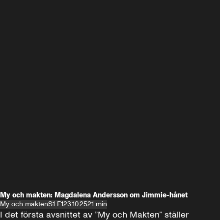
My och makten: Magdalena Andersson om Jimmie-hånet
My och makten
S1 E1
23.10.25
21 min
I det första avsnittet av ”My och Makten” ställer 