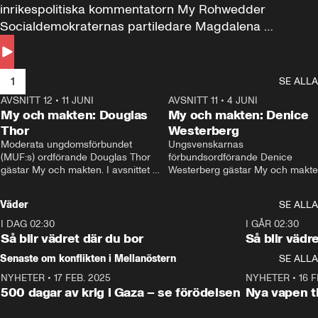
inrikespolitiska kommentatorn My Rohwedder 
Socialdemokraternas partiledare Magdalena 
Andersson till svars.
1
SE ALLA
AVSNITT 12
•
11 JUNI
26:27
AVSNITT 11
•
4 JUNI
2
My och makten: Douglas
My och makten: Denice
Thor
Westerberg
Moderata ungdomsförbundet 
Ungsvenskarnas 
(MUF:s) ordförande Douglas Thor 
förbundsordförande Denice 
gästar My och makten. I avsnittet 
Westerberg gästar My och makten.
diskuteras tonårsutvisningarna och 
avsnittet diskuteras migrationsfrå
hur Moderaterna ska locka väljare till 
och hur SD ska locka kvinnliga 
Väder
SE ALLA
valet i höst. 
väljare. 
I DAG 02:30
1:06
I GÅR 02:30
Så blir vädret där du bor
Så blir vädr
Senaste om konflikten i Mellanöstern
SE ALLA
NYHETER
•
17 FEB. 2025
0:45
NYHETER
•
16 F
500 dagar av krig i Gaza – se förödelsen
Nya vapen ti