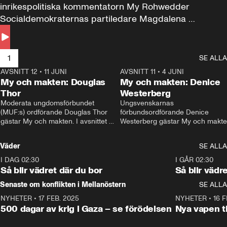
inrikespolitiska kommentatorn My Rohwedder 
Socialdemokraternas partiledare Magdalena 
Andersson till svars.
1
SE ALLA
AVSNITT 12
•
11 JUNI
26:27
AVSNITT 11
•
4 JUNI
2
My och makten: Douglas
My och makten: Denice
Thor
Westerberg
Moderata ungdomsförbundet 
Ungsvenskarnas 
(MUF:s) ordförande Douglas Thor 
förbundsordförande Denice 
gästar My och makten. I avsnittet 
Westerberg gästar My och makten.
diskuteras tonårsutvisningarna och 
avsnittet diskuteras migrationsfrå
hur Moderaterna ska locka väljare till 
och hur SD ska locka kvinnliga 
Väder
SE ALLA
valet i höst. 
väljare. 
I DAG 02:30
1:06
I GÅR 02:30
Så blir vädret där du bor
Så blir vädr
Senaste om konflikten i Mellanöstern
SE ALLA
NYHETER
•
17 FEB. 2025
0:45
NYHETER
•
16 F
500 dagar av krig i Gaza – se förödelsen
Nya vapen ti