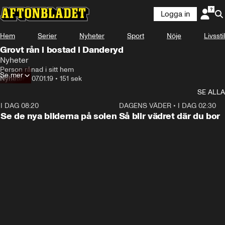
Logga in
Hem
Serier
Nyheter
Sport
Nöje
Livsstil
Grovt rån i bostad i Danderyd
Nyheter
Person rånad i sitt hem
Se mer
Nyheter
•
07.01.19
•
151 sek
SE ALLA
I DAG 08:20
0:19
DAGENS VÄDER
•
I DAG 02:30
Se de nya bilderna på solen
Så blir vädret där du bor