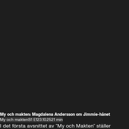
My och makten: Magdalena Andersson om Jimmie-hånet
My och makten
S1 E1
23.10.25
21 min
I det första avsnittet av ”My och Makten” ställer 