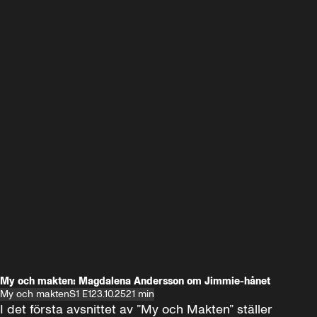
My och makten: Magdalena Andersson om Jimmie-hånet
My och makten
S1 E1
23.10.25
21 min
I det första avsnittet av ”My och Makten” ställer 