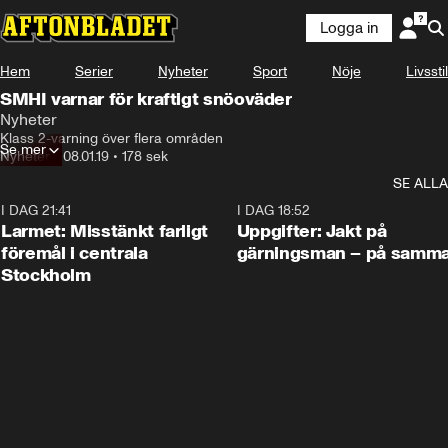
Logga in
Hem
Serier
Nyheter
Sport
Nöje
Livsstil
SMHI varnar för kraftigt snöoväder
Nyheter
Klass 2-varning över flera områden
Se mer
Nyheter
•
08.01.19
•
178 sek
SE ALLA
I DAG 21:41
0:35
I DAG 18:52
Larmet: Misstänkt farligt
Uppgifter: Jakt på
föremål i centrala
gärningsman – på samma
Stockholm