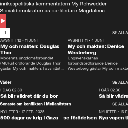
inrikespolitiska kommentatorn My Rohwedder 
Socialdemokraternas partiledare Magdalena 
Andersson till svars.
1
SE ALLA
AVSNITT 12
•
11 JUNI
26:27
AVSNITT 11
•
4 JUNI
2
My och makten: Douglas
My och makten: Denice
Thor
Westerberg
Moderata ungdomsförbundet 
Ungsvenskarnas 
(MUF:s) ordförande Douglas Thor 
förbundsordförande Denice 
gästar My och makten. I avsnittet 
Westerberg gästar My och makten.
diskuteras tonårsutvisningarna och 
avsnittet diskuteras migrationsfrå
hur Moderaterna ska locka väljare till 
och hur SD ska locka kvinnliga 
Väder
SE ALLA
valet i höst. 
väljare. 
I DAG 02:30
1:06
I GÅR 02:30
Så blir vädret där du bor
Så blir vädr
Senaste om konflikten i Mellanöstern
SE ALLA
NYHETER
•
17 FEB. 2025
0:45
NYHETER
•
16 F
500 dagar av krig i Gaza – se förödelsen
Nya vapen ti