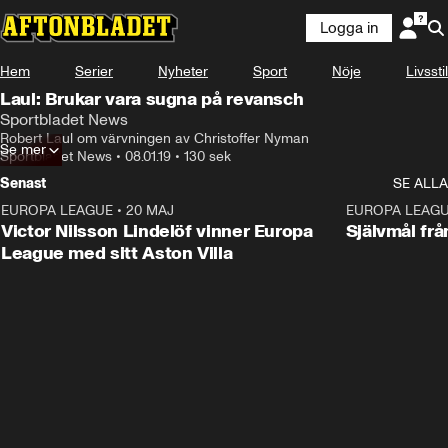
Logga in
Hem
Serier
Nyheter
Sport
Nöje
Livsstil
Laul: Brukar vara sugna på revansch
Sportbladet News
Robert Laul om värvningen av Christoffer Nyman
Se mer
Sportbladet News
•
08.01.19
•
130 sek
Senast
SE ALLA
EUROPA LEAGUE
•
20 MAJ
1:32
EUROPA LEAG
Victor Nilsson Lindelöf vinner Europa
Självmål frå
League med sitt Aston Villa