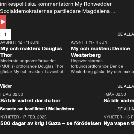
inrikespolitiska kommentatorn My Rohwedder 
Socialdemokraternas partiledare Magdalena 
Andersson till svars.
1
SE ALLA
AVSNITT 12
•
11 JUNI
26:27
AVSNITT 11
•
4 JUNI
2
My och makten: Douglas
My och makten: Denice
Thor
Westerberg
Moderata ungdomsförbundet 
Ungsvenskarnas 
(MUF:s) ordförande Douglas Thor 
förbundsordförande Denice 
gästar My och makten. I avsnittet 
Westerberg gästar My och makten.
diskuteras tonårsutvisningarna och 
avsnittet diskuteras migrationsfrå
hur Moderaterna ska locka väljare till 
och hur SD ska locka kvinnliga 
Väder
SE ALLA
valet i höst. 
väljare. 
I DAG 02:30
1:06
I GÅR 02:30
Så blir vädret där du bor
Så blir vädr
Senaste om konflikten i Mellanöstern
SE ALLA
NYHETER
•
17 FEB. 2025
0:45
NYHETER
•
16 F
500 dagar av krig i Gaza – se förödelsen
Nya vapen ti