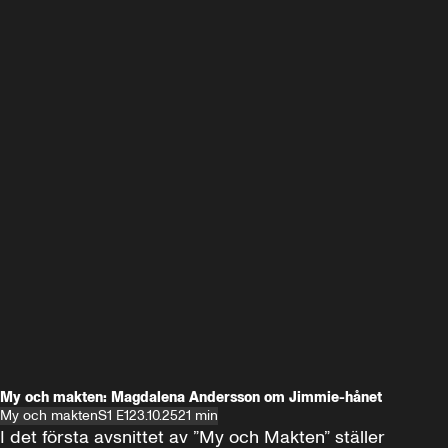
My och makten: Magdalena Andersson om Jimmie-hånet
My och makten
S1 E1
23.10.25
21 min
I det första avsnittet av ”My och Makten” ställer 