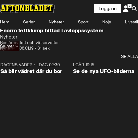
Logga in
Hem
Serier
Nyheter
Sport
Nöje
Livsstil
Enorm fettklump hittad i avloppssystem
Nyheter
Består av fett och våtservetter
Se mer
Nyheter
•
08.01.19
•
31 sek
SE ALLA
DAGENS VÄDER
•
I DAG 02:30
1:06
I GÅR 19:15
Så blir vädret där du bor
Se de nya UFO-bilderna