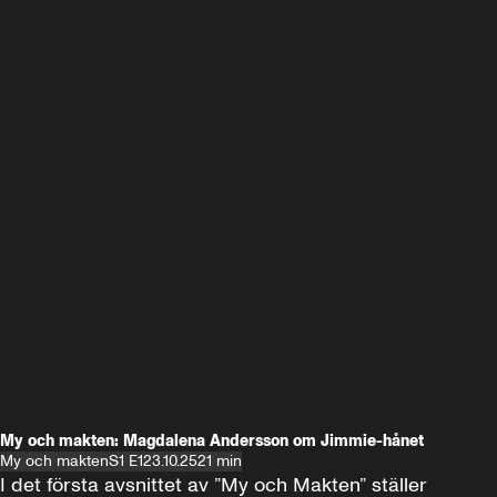
My och makten: Magdalena Andersson om Jimmie-hånet
My och makten
S1 E1
23.10.25
21 min
I det första avsnittet av ”My och Makten” ställer 