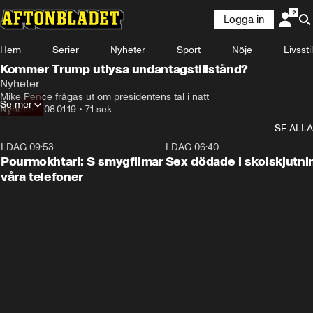
Logga in
Hem
Serier
Nyheter
Sport
Nöje
Livsstil
Kommer Trump utlysa undantagstillstånd?
Nyheter
Mike Pence frågas ut om presidentens tal i natt
Se mer
Nyheter
•
08.01.19
•
71 sek
SE ALLA
I DAG 09:53
1:36
I DAG 06:40
Pourmokhtari: S smygfilmar
Sex dödade i skolskjutni
våra telefoner