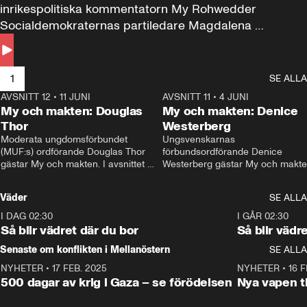
inrikespolitiska kommentatorn My Rohwedder 
Socialdemokraternas partiledare Magdalena 
Andersson till svars.
1
SE ALLA
AVSNITT 12
•
11 JUNI
26:27
AVSNITT 11
•
4 JUNI
2
My och makten: Douglas
My och makten: Denice
Thor
Westerberg
Moderata ungdomsförbundet 
Ungsvenskarnas 
(MUF:s) ordförande Douglas Thor 
förbundsordförande Denice 
gästar My och makten. I avsnittet 
Westerberg gästar My och makten.
diskuteras tonårsutvisningarna och 
avsnittet diskuteras migrationsfrå
hur Moderaterna ska locka väljare till 
och hur SD ska locka kvinnliga 
Väder
SE ALLA
valet i höst. 
väljare. 
I DAG 02:30
1:06
I GÅR 02:30
Så blir vädret där du bor
Så blir vädr
Senaste om konflikten i Mellanöstern
SE ALLA
NYHETER
•
17 FEB. 2025
0:45
NYHETER
•
16 F
500 dagar av krig i Gaza – se förödelsen
Nya vapen ti