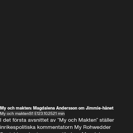
My och makten: Magdalena Andersson om Jimmie-hånet
My och makten
S1 E1
23.10.25
21 min
I det första avsnittet av ”My och Makten” ställer 
inrikespolitiska kommentatorn My Rohwedder 