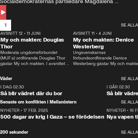
Socialdemokraternas partiledare Magdalena 
Andersson till svars.
1
SE ALLA
AVSNITT 12
•
11 JUNI
26:27
AVSNITT 11
•
4 JUNI
2
My och makten: Douglas
My och makten: Denice
Thor
Westerberg
Moderata ungdomsförbundet 
Ungsvenskarnas 
(MUF:s) ordförande Douglas Thor 
förbundsordförande Denice 
gästar My och makten. I avsnittet 
Westerberg gästar My och makten.
diskuteras tonårsutvisningarna och 
avsnittet diskuteras migrationsfrå
hur Moderaterna ska locka väljare till 
och hur SD ska locka kvinnliga 
Väder
SE ALLA
valet i höst. 
väljare. 
I DAG 02:30
1:06
I GÅR 02:30
Så blir vädret där du bor
Så blir vädr
Senaste om konflikten i Mellanöstern
SE ALLA
NYHETER
•
17 FEB. 2025
0:45
NYHETER
•
16 F
500 dagar av krig i Gaza – se förödelsen
Nya vapen ti
200 sekunder
SE ALLA