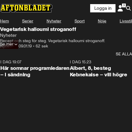
Logga in
Hem
Serier
Nyheter
Sport
Nöje
Livsstil
Vegetarisk halloumi stroganoff
Nyheter
Recept och steg för steg. Vegetarisk halloumi stroganoff.
Se mer
Nyheter
•
09.01.19
•
62 sek
SE ALLA
I DAG 19:07
0:45
I DAG 15:23
Här somnar programledaren
Albert, 8, besteg
– i sändning
Kebnekaise – vill högre