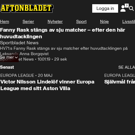
Logga in
Hem
Serier
Nyheter
Sport
Nöje
Livsstil
Fanny Rask stängs av sju matcher – efter den här
huvudtacklingen
Sportbladet News
HV71:s Fanny Rask stängs av sju matcher efter huvudtacklingen på 
Leksands Anna Borgqvist
Se mer
Sportbladet News
•
10.01.19
•
29 sek
Senast
SE ALLA
EUROPA LEAGUE
•
20 MAJ
1:32
EUROPA LEAG
Victor Nilsson Lindelöf vinner Europa
Självmål frå
League med sitt Aston Villa