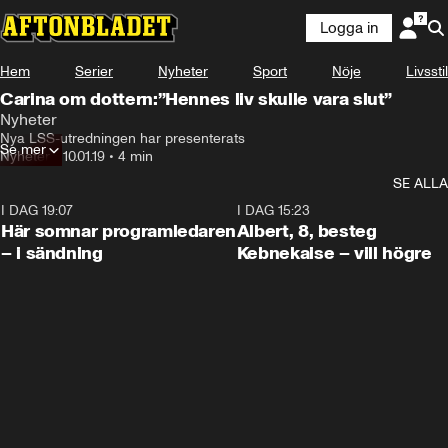
Logga in
Hem
Serier
Nyheter
Sport
Nöje
Livsstil
Carina om dottern:”Hennes liv skulle vara slut”
Nyheter
Nya LSS-utredningen har presenterats
Se mer
Nyheter
•
10.01.19
•
4 min
SE ALLA
I DAG 19:07
0:45
I DAG 15:23
Här somnar programledaren
Albert, 8, besteg
– i sändning
Kebnekaise – vill högre