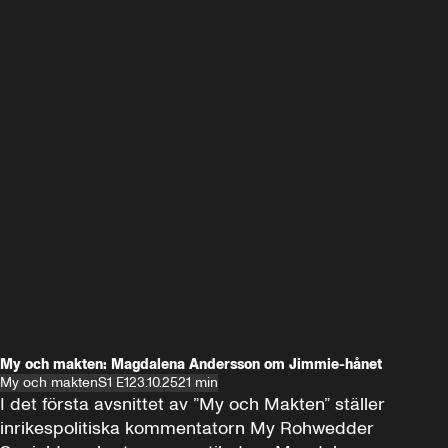
My och makten: Magdalena Andersson om Jimmie-hånet
My och makten
S1 E1
23.10.25
21 min
I det första avsnittet av ”My och Makten” ställer 
inrikespolitiska kommentatorn My Rohwedder 