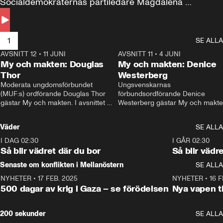
Socialdemokraternas partiledare Magdalena 
Andersson till svars.
1
SE ALLA
AVSNITT 12
•
11 JUNI
26:27
AVSNITT 11
•
4 JUNI
2
My och makten: Douglas
My och makten: Denice
Thor
Westerberg
Moderata ungdomsförbundet 
Ungsvenskarnas 
(MUF:s) ordförande Douglas Thor 
förbundsordförande Denice 
gästar My och makten. I avsnittet 
Westerberg gästar My och makten.
diskuteras tonårsutvisningarna och 
avsnittet diskuteras migrationsfrå
hur Moderaterna ska locka väljare till 
och hur SD ska locka kvinnliga 
Väder
SE ALLA
valet i höst. 
väljare. 
I DAG 02:30
1:06
I GÅR 02:30
Så blir vädret där du bor
Så blir vädr
Senaste om konflikten i Mellanöstern
SE ALLA
NYHETER
•
17 FEB. 2025
0:45
NYHETER
•
16 F
500 dagar av krig i Gaza – se förödelsen
Nya vapen ti
200 sekunder
SE ALLA