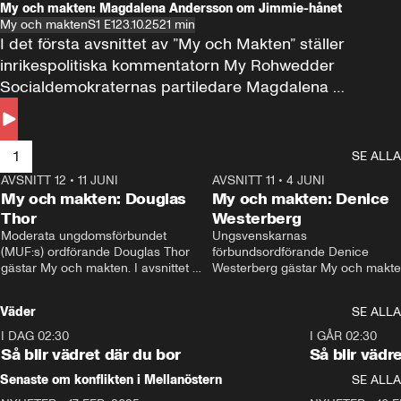
My och makten: Magdalena Andersson om Jimmie-hånet
My och makten
S1 E1
23.10.25
21 min
I det första avsnittet av ”My och Makten” ställer 
inrikespolitiska kommentatorn My Rohwedder 
Socialdemokraternas partiledare Magdalena 
Andersson till svars.
1
SE ALLA
AVSNITT 12
•
11 JUNI
26:27
AVSNITT 11
•
4 JUNI
2
My och makten: Douglas
My och makten: Denice
Thor
Westerberg
Moderata ungdomsförbundet 
Ungsvenskarnas 
(MUF:s) ordförande Douglas Thor 
förbundsordförande Denice 
gästar My och makten. I avsnittet 
Westerberg gästar My och makten.
diskuteras tonårsutvisningarna och 
avsnittet diskuteras migrationsfrå
hur Moderaterna ska locka väljare till 
och hur SD ska locka kvinnliga 
Väder
SE ALLA
valet i höst. 
väljare. 
I DAG 02:30
1:06
I GÅR 02:30
Så blir vädret där du bor
Så blir vädr
Senaste om konflikten i Mellanöstern
SE ALLA