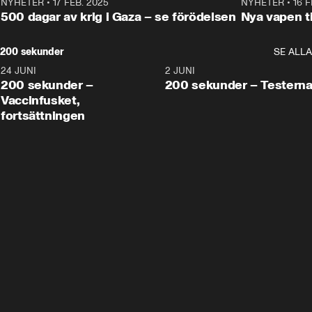
NYHETER
•
17 FEB. 2025
0:45
NYHETER
•
16 F
500 dagar av krig i Gaza – se förödelsen
Nya vapen ti
200 sekunder
SE ALLA
24 JUNI
5:00
2 JUNI
200 sekunder –
200 sekunder – Testern
Vaccinfusket,
fortsättningen