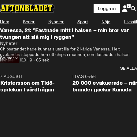
Logga in
Hem
Serier
Nyheter
Sport
Nöje
Livsstil
Vanessa, 21: ”Fastnade mitt i halsen – min bror var
tvungen att slå mig i ryggen”
Nyheter
Chipsätandet hade kunnat slutat illa för 21-åriga Vanessa. Helt 
ovetandes stoppade hon ett chips i munnen, som fastnade i halsen. 
Se mer
När hon till slut fick ut den såg hon var det var, en plastbit som såg 
Nyheter
•
10.01.19
•
65 sek
precis ut som ett chips.
SE ALLA
7 AUGUSTI
0:42
I DAG 05:56
Kristersson om Tidö-
20 000 evakuerade – nä
sprickan i vårdfrågan
bränder gäckar Kanada