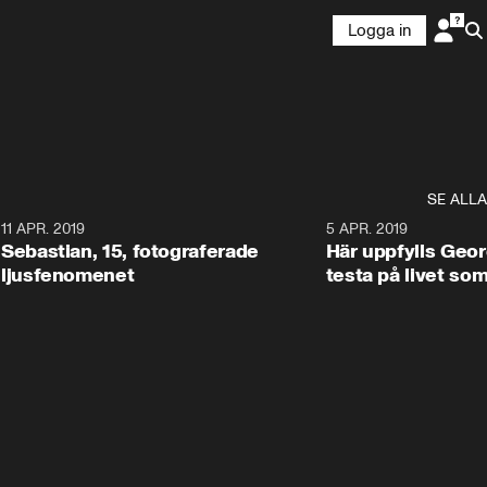
Logga in
SE ALLA
0
11 APR. 2019
0:45
5 APR. 2019
Sebastian, 15, fotograferade
Här uppfylls Geor
ljusfenomenet
testa på livet so