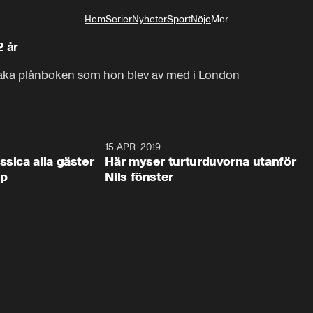
Hem
Serier
Nyheter
Sport
Nöje
Mer
Livsstil
2 år
illbaka plånboken som hon blev av med i London
0:44
15 APR. 2019
0:4
ssica alla gäster
Här myser turturduvorna utanför
op
Nils fönster