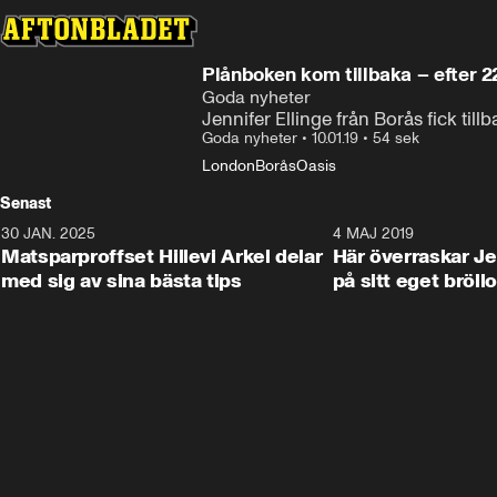
Plånboken kom tillbaka – efter 2
Goda nyheter
Jennifer Ellinge från Borås fick t
Goda nyheter
•
10.01.19
•
54 sek
London
Borås
Oasis
Senast
30 JAN. 2025
0:59
4 MAJ 2019
Matsparproffset Hillevi Arkel delar
Här överraskar Je
med sig av sina bästa tips
på sitt eget bröll