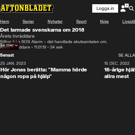
Logga in
Hem
Serier
Nyheter
Sport
Nöje
Livsstil
Det larmade svenskarna om 2018
Årets livräddare
Siffror från SOS Alarm – det handlade akutsamtalen om.
Se mer
Årets livräddare
•
11.01.19
•
34 sek
Senast
SE ALLA
25 JAN. 2023
1:59
15 DEC. 2022
Hör Jonas berätta: "Mamma hörde
16-årige hjä
någon ropa på hjälp"
allra mest