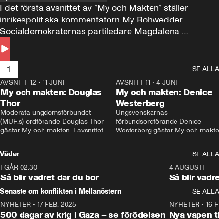
I det första avsnittet av ”My och Makten” ställer 
inrikespolitiska kommentatorn My Rohwedder 
Socialdemokraternas partiledare Magdalena 
Andersson till svars.
1
SE ALLA
AVSNITT 12
•
11 JUNI
26:27
AVSNITT 11
•
4 JUNI
2
My och makten: Douglas
My och makten: Denice
Thor
Westerberg
Moderata ungdomsförbundet 
Ungsvenskarnas 
(MUF:s) ordförande Douglas Thor 
förbundsordförande Denice 
gästar My och makten. I avsnittet 
Westerberg gästar My och makten.
diskuteras tonårsutvisningarna och 
avsnittet diskuteras migrationsfrå
hur Moderaterna ska locka väljare till 
och hur SD ska locka kvinnliga 
Väder
SE ALLA
valet i höst. 
väljare. 
I GÅR 02:30
1:06
4 AUGUSTI
Så blir vädret där du bor
Så blir vädr
Senaste om konflikten i Mellanöstern
SE ALLA
NYHETER
•
17 FEB. 2025
0:45
NYHETER
•
16 F
500 dagar av krig i Gaza – se förödelsen
Nya vapen ti