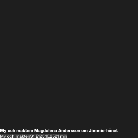
My och makten: Magdalena Andersson om Jimmie-hånet
My och makten
S1 E1
23.10.25
21 min