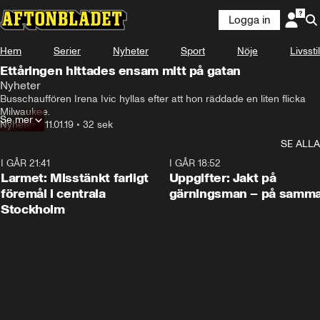
Logga in
Hem
Serier
Nyheter
Sport
Nöje
Livsstil
Ettåringen hittades ensam mitt på gatan
Nyheter
Busschauffören Irena Ivic hyllas efter att hon räddade en liten flicka 
Milwaukee.
Se mer
Nyheter
•
11.01.19
•
32 sek
SE ALLA
I GÅR 21:41
0:35
I GÅR 18:52
Larmet: Misstänkt farligt
Uppgifter: Jakt på
föremål i centrala
gärningsman – på samma
Stockholm