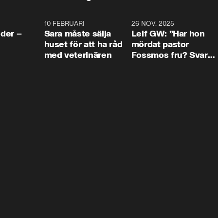
4:24
10 FEBRUARI
4:13
26 NOV. 2025
8:1
der –
Sara måste sälja
Leif GW: ”Har hon
huset för att ha råd
mördat pastor
med veterinären
Fossmos fru? Svar
nej.”