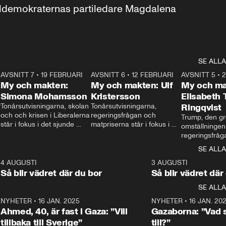
aldemokraternas partiledare Magdalena 
SE ALLA
7
AVSNITT 7
•
19 FEBRUARI
24:30
AVSNITT 6
•
12 FEBRUARI
27:30
AVSNITT 5
•
My och makten:
My och makten: Ulf
My och ma
Simona Mohamsson
Kristersson
Elisabeth
 
Tonårsutvisningarna, skolan 
Tonårsutvisningarna, 
Ringqvist
och och krisen i Liberalerna 
regeringsfrågan och 
Trump, den gr
står i fokus i det sjunde 
matpriserna står i fokus i 
omställningen
avsnittet av ”My och 
det sjätte avsnittet av ”My 
regeringsfråga
makten”. Se när 
och makten”. Se när 
centrum i det 
SE ALLA
Aftonbladets inrikespolitiska 
Aftonbladets inrikespolitiska 
avsnittet av ”
kommentator My 
kommentator My 
6
4 AUGUSTI
1:06
3 AUGUSTI
Makten”. Se nä
Rohwedder ställer 
Rohwedder ställer 
Så blir vädret där du bor
Så blir vädret där
Aftonbladets in
utbildnings- och 
statsminister Ulf Kristersson 
kommentator 
SE ALLA
integrationsminister Simona 
till svars.
Rohwedder stäl
Mohamsson till svars.
Centerpartiets
2
NYHETER
•
16 JAN. 2025
1:01
NYHETER
•
16 JAN. 20
Thand Ring till
Ahmed, 40, är fast i Gaza: ”Vill
Gazaborna: ”Vad s
tillbaka till Sverige”
till?”