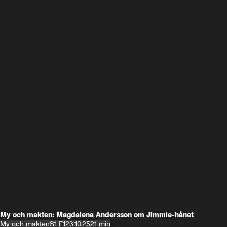
My och makten: Magdalena Andersson om Jimmie-hånet
My och makten
S1 E1
23.10.25
21 min