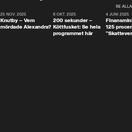
SE ALLA
3
25 NOV. 2025
31:05
8 OKT. 2025
4:29
4 JUNI 2025
Knutby – Vem
200 sekunder –
Finansmin
mördade Alexandra?
Köttfusket: Se hela
125 procent
programmet här
"Skattever
viktig uppg