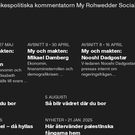
r inrikespolitiska kommentatorn My Rohwedder Soci
27 MAJ
3:51
AVSNITT 9
•
30 APRIL
24:00
AVSNITT 8
•
16 APRIL
25:1
kten:
My och makten:
My och makten:
Mikael Damberg
Nooshi Dadgostar
on
Ekonomin, 
V-ledaren Nooshi Dadgostar
finansministerrollen och 
pressas internt om 
onomin och 
demografikrisen. 
regeringsfrågan.

lisabeth 
Oppositionen ställs till svars 
I Aftonbladets 
ls till svars 
när Socialdemokraternas 
partiledarutfrågning ”My 
stern gästar 
Mikael Damberg gästar My 
och Makten” sätter hon ner 
My och Makten. 
och Makten. 
foten mot kritikerna:

1:06
5 AUGUSTI
1:0
– Vi ställer upp i val. Ska vi 
 du bor
Så blir vädret där du bor
vara med så sitter vi förstås 
25
1:22
NYHETER
•
21 JAN. 2025
0:5
ael – då hyllas
Här återvänder palestinska
fångarna hem