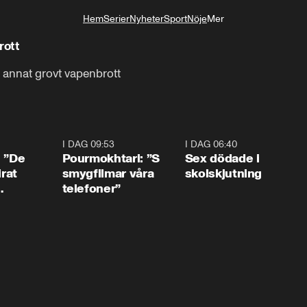
Hem
Serier
Nyheter
Sport
Nöje
Mer
Livsstil
rott
d annat grovt vapenbrott
1:54
I DAG 09:53
1:36
I DAG 06:40
0:4
: ”De
Pourmokhtari: ”S
Sex dödade i
irat
smygfilmar våra
skolskjutning
telefoner”
ns”