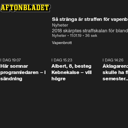
Så stränga är straffen för vapenb
Nyheter
2018 skärptes straffskalan för blan
Nyheter
•
11.01.19
•
36 sek
Vapenbrott
I DAG 19:07
0:45
I DAG 15:23
0:54
I DAG 14:26
Här somnar
Albert, 8, besteg
Åklagaren
programledaren – i
Kebnekaise – vill
skulle ha f
sändning
högre
semester
tillsamma