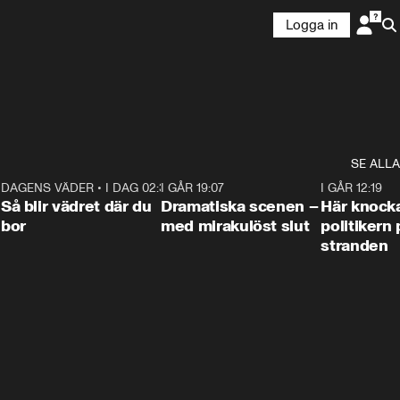
Logga in
SE ALLA
7
DAGENS VÄDER
•
I DAG 02:30
1:06
I GÅR 19:07
0:42
I GÅR 12:19
Så blir vädret där du
Dramatiska scenen –
Här knock
bor
med mirakulöst slut
politikern 
stranden