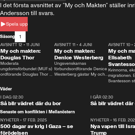
I det första avsnittet av ”My och Makten” ställe
Andersson till svars.
Spela upp
1
Säsong
AVSNITT 12
•
11 JUNI
26:27
AVSNITT 11
•
4 JUNI
23:40
AVSNITT 10
•
My och makten:
My och makten:
My och ma
Douglas Thor
Denice Westerberg
Elisabeth
Moderata 
Ungsvenskarnas 
Svantess
ungdomsförbundet (MUF:s) 
förbundsordförande Denice 
Kvinnorna, ek
ordförande Douglas Thor 
Westerberg gästar My och 
migrationen. E
gästar My och makten. I 
makten. I avsnittet 
Svantesson stäl
avsnittet diskuteras 
diskuteras migrationsfrågan 
när finansmini
Väder
tonårsutvisningarna och hur 
och hur SD ska locka 
Moderaterna ska locka 
kvinnliga väljare. 
I DAG 02:30
1:06
I GÅR 02:30
väljare till valet i höst. 
Så blir vädret där du bor
Så blir vädret där
Senaste om konflikten i Mellanöstern
NYHETER
•
17 FEB. 2025
0:45
NYHETER
•
16 FEB. 20
500 dagar av krig i Gaza – se
Nya vapen till Isr
förödelsen
Trump