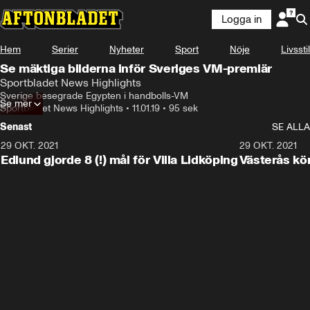
Logga in
Hem
Serier
Nyheter
Sport
Nöje
Livsstil
Se mäktiga bilderna inför Sveriges VM-premiär
Sportbladet News Highlights
Sverige besegrade Egypten i handbolls-VM
Se mer
Sportbladet News Highlights
•
11.01.19
•
95 sek
Senast
SE ALLA
29 OKT. 2021
4:11
29 OKT. 2021
Edlund gjorde 8 (!) mål för Villa Lidköping
Västerås kö