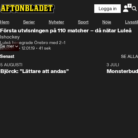
Logga in
Hem
Serier
Nyheter
Sport
Nöje
Livsstil
Första utvisningen på 110 matcher – då nätar Luleå
Ishockey
Luleå besegrade Örebro med 2–1
Se mer
Ishockey
•
12.01.19
•
41 sek
Senast
SE ALLA
5 AUGUSTI
2:08
3 JULI
Björck: ”Lättare att andas”
Monsterbud 