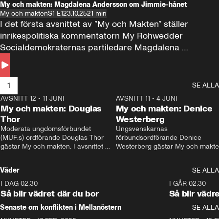
My och makten: Magdalena Andersson om Jimmie-hånet
My och makten
S1 E1
23.10.25
21 min
I det första avsnittet av ”My och Makten” ställer 
inrikespolitiska kommentatorn My Rohwedder 
Socialdemokraternas partiledare Magdalena 
Andersson till svars.
1
SE ALLA
AVSNITT 12
•
11 JUNI
26:27
AVSNITT 11
•
4 JUNI
2
My och makten: Douglas
My och makten: Denice
Thor
Westerberg
Moderata ungdomsförbundet 
Ungsvenskarnas 
(MUF:s) ordförande Douglas Thor 
förbundsordförande Denice 
gästar My och makten. I avsnittet 
Westerberg gästar My och makten.
diskuteras tonårsutvisningarna och 
avsnittet diskuteras migrationsfrå
hur Moderaterna ska locka väljare till 
och hur SD ska locka kvinnliga 
Väder
SE ALLA
valet i höst. 
väljare. 
I DAG 02:30
1:06
I GÅR 02:30
Så blir vädret där du bor
Så blir vädr
Senaste om konflikten i Mellanöstern
SE ALLA