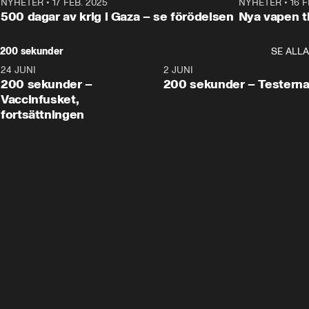
NYHETER
•
17 FEB. 2025
0:45
NYHETER
•
16 F
500 dagar av krig i Gaza – se förödelsen
Nya vapen ti
200 sekunder
SE ALLA
24 JUNI
5:00
2 JUNI
200 sekunder –
200 sekunder – Testern
Vaccinfusket,
fortsättningen