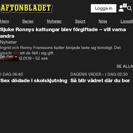
Logga in
Hem
Serier
Nyheter
Sport
Nöje
Livsstil
Sjuke Ronnys kattungar blev förgiftade – vill varna
andra
Nyheter
Ingrid och Ronny Franssons katter började bete sig konstigt. Det 
visade sig att de fått i sig gift.
Se mer
Nyheter
•
12.01.19
•
52 sek
SE ALLA
I DAG 06:40
0:35
DAGENS VÄDER
•
I DAG 02:30
Sex dödade i skolskjutning
Så blir vädret där du bor