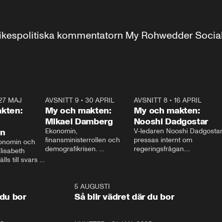
r inrikespolitiska kommentatorn My Rohwedder Soci
27 MAJ
3:51
AVSNITT 9
•
30 APRIL
24:00
AVSNITT 8
•
16 APRIL
25:1
kten:
My och makten:
My och makten:
Mikael Damberg
Nooshi Dadgostar
on
Ekonomin, 
V-ledaren Nooshi Dadgostar
finansministerrollen och 
pressas internt om 
onomin och 
demografikrisen. 
regeringsfrågan.

lisabeth 
Oppositionen ställs till svars 
I Aftonbladets 
ls till svars 
när Socialdemokraternas 
partiledarutfrågning ”My 
stern gästar 
Mikael Damberg gästar My 
och Makten” sätter hon ner 
My och Makten. 
och Makten. 
foten mot kritikerna:

1:06
5 AUGUSTI
1:0
– Vi ställer upp i val. Ska vi 
 du bor
Så blir vädret där du bor
vara med så sitter vi förstås 