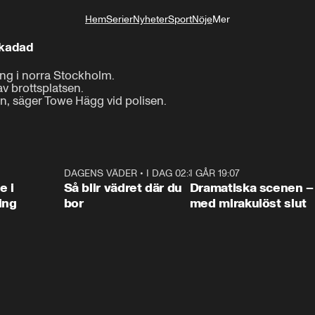
Hem
Serier
Nyheter
Sport
Nöje
Mer
Livsstil
skadad
ng i norra Stockholm.

v brottsplatsen.

on, säger Towe Hägg vid polisen.
0:47
DAGENS VÄDER
•
I DAG 02:30
1:06
I GÅR 19:07
0:4
e i
Så blir vädret där du
Dramatiska scenen –
ing
bor
med mirakulöst slut