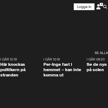
Logga in
SE ALLA
2
I GÅR 12:19
0:45
I GÅR 10:16
1:26
I GÅR 08:20
Här knockas
Per-Inge fast i
Se de nya 
politikern på
hemmet – kan inte
på solen
stranden
komma ut