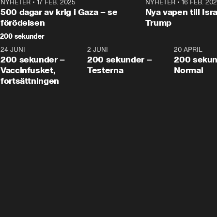
NYHETER
•
17 FEB. 2025
0:45
NYHETER
•
16 FEB. 20
500 dagar av krig i Gaza – se
Nya vapen till Isr
förödelsen
Trump
200 sekunder
24 JUNI
5:00
2 JUNI
4:23
20 APRIL
200 sekunder –
200 sekunder –
200 sekun
Vaccinfusket,
Testerna
Normal
fortsättningen