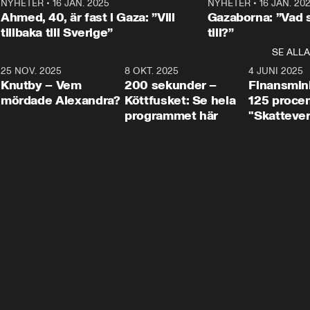
Centerpartiets
2
NYHETER
•
16 JAN. 2025
1:01
NYHETER
•
16 JAN. 20
Thand Ring till
Ahmed, 40, är fast i Gaza: ”Vill
Gazaborna: ”Vad s
tillbaka till Sverige”
till?”
SE ALLA
3
25 NOV. 2025
31:05
8 OKT. 2025
4:29
4 JUNI 2025
Knutby – Vem
200 sekunder –
Finansmin
mördade Alexandra?
Köttfusket: Se hela
125 procent
programmet här
"Skattever
viktig uppg