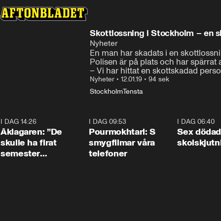
Skottlossning i Stockholm – en 
Nyheter
En man har skadats i en skottlossni
Polisen är på plats och har spärrat a
– Vi har hittat en skottskadad pers
Nyheter
•
12.01.19
•
94 sek
Stockholm
Tensta
I DAG 14:26
1:54
I DAG 09:53
1:36
I DAG 06:40
Åklagaren: ”De
Pourmokhtari: S
Sex dödad
skulle ha firat
smygfilmar våra
skolskjutn
semester
telefoner
tillsammans”