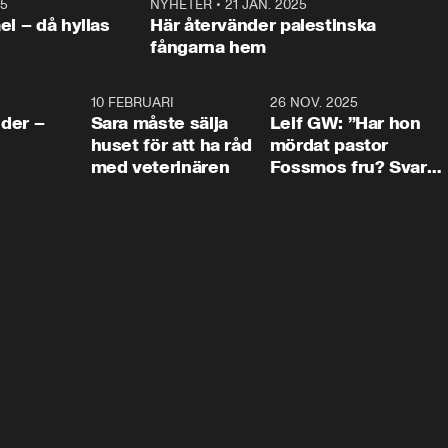
25
1:22
NYHETER
•
21 JAN. 2025
0:5
ael – då hyllas
Här återvänder palestinska
fångarna hem
4:24
10 FEBRUARI
4:13
26 NOV. 2025
8:1
der –
Sara måste sälja
Leif GW: ”Har hon
huset för att ha råd
mördat pastor
med veterinären
Fossmos fru? Svar
nej.”