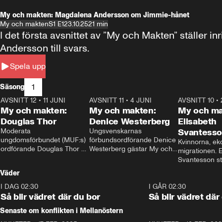
My och makten: Magdalena Andersson om Jimmie-hånet
My och makten
S1 E1
23.10.25
21 min
I det första avsnittet av ”My och Makten” ställe
Andersson till svars.
Spela upp
1
Säsong
AVSNITT 12
•
11 JUNI
26:27
AVSNITT 11
•
4 JUNI
23:40
AVSNITT 10
•
My och makten:
My och makten:
My och ma
Douglas Thor
Denice Westerberg
Elisabeth
Moderata 
Ungsvenskarnas 
Svantess
ungdomsförbundet (MUF:s) 
förbundsordförande Denice 
Kvinnorna, ek
ordförande Douglas Thor 
Westerberg gästar My och 
migrationen. E
gästar My och makten. I 
makten. I avsnittet 
Svantesson stäl
avsnittet diskuteras 
diskuteras migrationsfrågan 
när finansmini
Väder
tonårsutvisningarna och hur 
och hur SD ska locka 
Moderaterna ska locka 
kvinnliga väljare. 
I DAG 02:30
1:06
I GÅR 02:30
väljare till valet i höst. 
Så blir vädret där du bor
Så blir vädret där
Senaste om konflikten i Mellanöstern