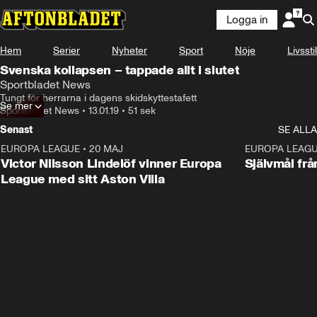
Logga in
Hem
Serier
Nyheter
Sport
Nöje
Livsstil
Svenska kollapsen – tappade allt i slutet
Sportbladet News
Tungt för herrarna i dagens skidskyttestafett
Se mer
Sportbladet News
•
13.01.19
•
51 sek
Senast
SE ALLA
EUROPA LEAGUE
•
20 MAJ
1:32
EUROPA LEAG
Victor Nilsson Lindelöf vinner Europa
Självmål frå
League med sitt Aston Villa