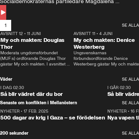
Socialdemokraternas partiledare Magdalena 
Andersson till svars.
1
SE ALLA
AVSNITT 12
•
11 JUNI
26:27
AVSNITT 11
•
4 JUNI
2
My och makten: Douglas
My och makten: Denice
Thor
Westerberg
Moderata ungdomsförbundet 
Ungsvenskarnas 
(MUF:s) ordförande Douglas Thor 
förbundsordförande Denice 
gästar My och makten. I avsnittet 
Westerberg gästar My och makten.
diskuteras tonårsutvisningarna och 
avsnittet diskuteras migrationsfrå
hur Moderaterna ska locka väljare till 
och hur SD ska locka kvinnliga 
Väder
SE ALLA
valet i höst. 
väljare. 
I DAG 02:30
1:06
I GÅR 02:30
Så blir vädret där du bor
Så blir vädr
Senaste om konflikten i Mellanöstern
SE ALLA
NYHETER
•
17 FEB. 2025
0:45
NYHETER
•
16 F
500 dagar av krig i Gaza – se förödelsen
Nya vapen ti
200 sekunder
SE ALLA