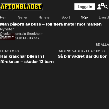
Logga in
Hem
Serier
Nyheter
Sport
Nöje
Livsstil
Man påkörd av buss – föll flera meter mot marken
Nyheter
Olycka i centrala Stockholm
Se mer
Nyheter
•
14.01.19
•
93 sek
SE ALLA
I DAG 03:48
0:29
DAGENS VÄDER
•
I DAG 02:30
Här kraschar bilen in i
Så blir vädret där du bor
förskolan – skadar 13 barn