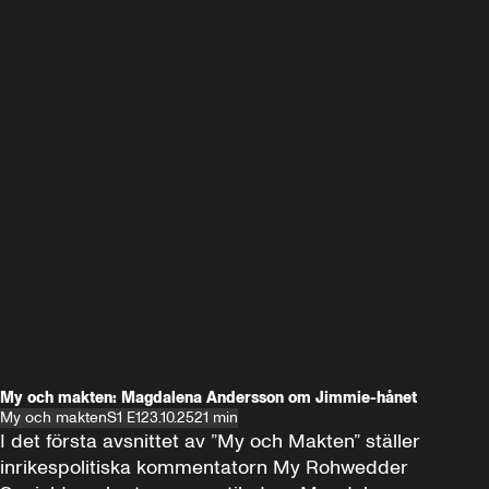
My och makten: Magdalena Andersson om Jimmie-hånet
My och makten
S1 E1
23.10.25
21 min
I det första avsnittet av ”My och Makten” ställer 
inrikespolitiska kommentatorn My Rohwedder 