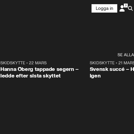
Logga in
SE ALLA
9
SKIDSKYTTE
•
22 MARS
0:55
SKIDSKYTTE
•
21 MAR
Hanna Öberg tappade segern –
Svensk succé – 
ledde efter sista skyttet
igen