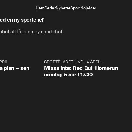
Hem
Serier
Nyheter
Sport
Nöje
Mer
Livsstil
ed en ny sportchef
et att få in en ny sportchef
PRIL
1:03
SPORTBLADET LIVE
•
4 APRIL
1:0
va plan – sen
Missa inte: Red Bull Homerun
söndag 5 april 17.30