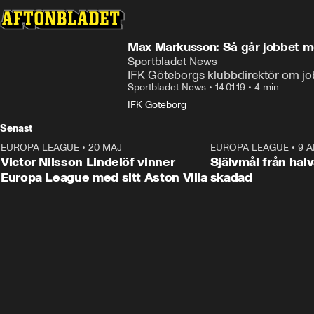
Max Markusson: Så går jobbet m
Sportbladet News
IFK Göteborgs klubbdirektör om jobb
Sportbladet News
•
14.01.19
•
4 min
IFK Göteborg
Senast
EUROPA LEAGUE
•
20 MAJ
1:32
EUROPA LEAGUE
•
9 A
Victor Nilsson Lindelöf vinner
Självmål från hal
Europa League med sitt Aston Villa
skadad