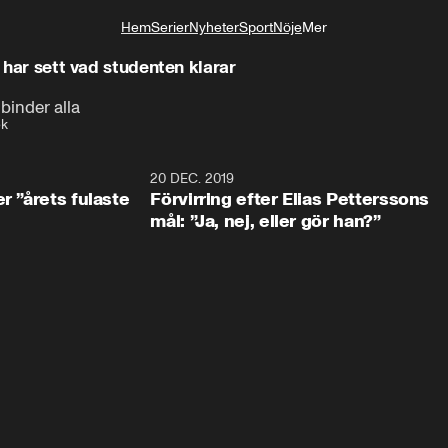
Hem
Serier
Nyheter
Sport
Nöje
Mer
Livsstil
r har sett vad studenten klarar
lbinder alla
ek
0:49
20 DEC. 2019
1:0
r ”årets fulaste
Förvirring efter Elias Petterssons
mål: ”Ja, nej, eller gör han?”