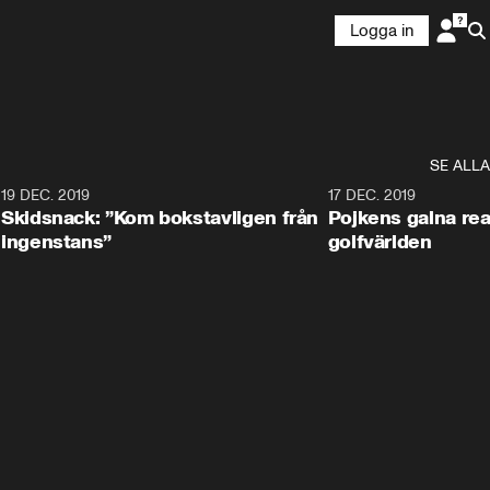
Logga in
SE ALLA
8
19 DEC. 2019
17 DEC. 2019
Skidsnack: ”Kom bokstavligen från
Pojkens galna rea
ingenstans”
golfvärlden