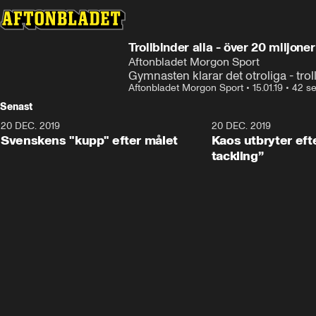
Trollbinder alla - över 20 miljone
Aftonbladet Morgon Sport
Gymnasten klarar det otroliga - trol
Aftonbladet Morgon Sport
•
15.01.19
•
42 s
Senast
20 DEC. 2019
0:44
20 DEC. 2019
Svenskens "kupp" efter målet
Kaos utbryter efte
tackling”