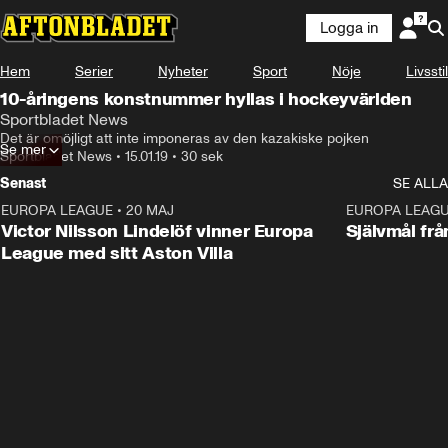
Logga in
Hem
Serier
Nyheter
Sport
Nöje
Livsstil
10-åringens konstnummer hyllas i hockeyvärlden
Sportbladet News
Det är omöjligt att inte imponeras av den kazakiske pojken
Se mer
Sportbladet News
•
15.01.19
•
30 sek
Senast
SE ALLA
EUROPA LEAGUE
•
20 MAJ
1:32
EUROPA LEAG
Victor Nilsson Lindelöf vinner Europa
Självmål frå
League med sitt Aston Villa