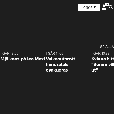
Logga in
SE ALLA
0
I GÅR 12:33
0:24
I GÅR 11:08
0:27
I GÅR 10:22
Mjölkaos på Ica Maxi
Vulkanutbrott –
Kvinna hit
hundratals
”Sonen vill
evakueras
ut”