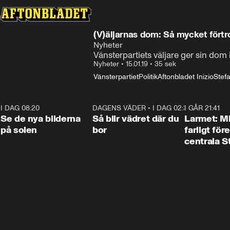
(V)äljarnas dom: Så mycket förtr
Nyheter
Vänsterpartiets väljare ger sin dom
Nyheter
•
15.01.19
•
35 sek
Vänsterpartiet
Politik
Aftonbladet Inizio
Stef
I DAG 08:20
0:19
DAGENS VÄDER
•
I DAG 02:30
1:06
I GÅR 21:41
Se de nya bilderna
Så blir vädret där du
Larmet: M
på solen
bor
farligt för
centrala 