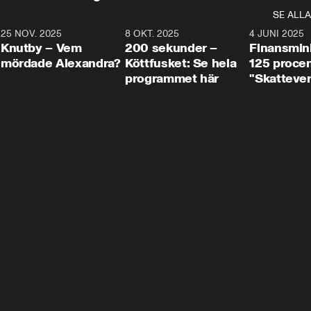
SE ALLA
3
25 NOV. 2025
31:05
8 OKT. 2025
4:29
4 JUNI 2025
Knutby – Vem
200 sekunder –
Finansmin
mördade Alexandra?
Köttfusket: Se hela
125 procent
programmet här
"Skattever
viktig uppg