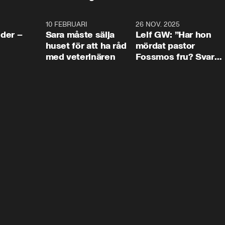
4:24
10 FEBRUARI
4:13
26 NOV. 2025
8:1
der –
Sara måste sälja
Leif GW: ”Har hon
huset för att ha råd
mördat pastor
med veterinären
Fossmos fru? Svar
nej.”