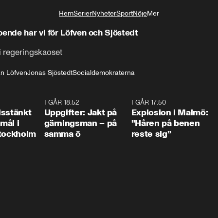
Hem
Serier
Nyheter
Sport
Nöje
Mer
Livsstil
oende har vi för Löfven och Sjöstedt
 i regeringskaoset
an Löfven
Jonas Sjöstedt
Socialdemokraterna
0:35
I GÅR 18:52
0:33
I GÅR 17:50
1:1
isstänkt
Uppgifter: Jakt på
Explosion i Malmö:
emål i
gärningsman – på
”Håren på benen
Stockholm
samma ö
reste sig”