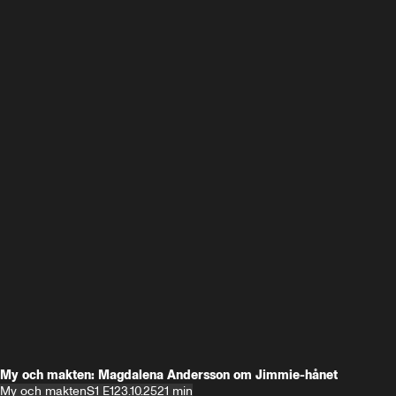
My och makten: Magdalena Andersson om Jimmie-hånet
My och makten
S1 E1
23.10.25
21 min