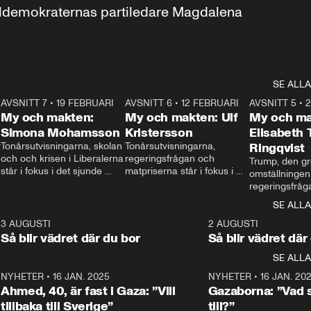
aldemokraternas partiledare Magdalena 
SE ALLA
7
AVSNITT 7
•
19 FEBRUARI
24:30
AVSNITT 6
•
12 FEBRUARI
27:30
AVSNITT 5
•
My och makten:
My och makten: Ulf
My och ma
Simona Mohamsson
Kristersson
Elisabeth
 
Tonårsutvisningarna, skolan 
Tonårsutvisningarna, 
Ringqvist
och och krisen i Liberalerna 
regeringsfrågan och 
Trump, den gr
står i fokus i det sjunde 
matpriserna står i fokus i 
omställningen
avsnittet av ”My och 
det sjätte avsnittet av ”My 
regeringsfråga
makten”. Se när 
och makten”. Se när 
centrum i det 
SE ALLA
Aftonbladets inrikespolitiska 
Aftonbladets inrikespolitiska 
avsnittet av ”
kommentator My 
kommentator My 
6
3 AUGUSTI
1:06
2 AUGUSTI
Makten”. Se nä
Rohwedder ställer 
Rohwedder ställer 
Så blir vädret där du bor
Så blir vädret där
Aftonbladets in
utbildnings- och 
statsminister Ulf Kristersson 
kommentator 
SE ALLA
integrationsminister Simona 
till svars.
Rohwedder stäl
Mohamsson till svars.
Centerpartiets
2
NYHETER
•
16 JAN. 2025
1:01
NYHETER
•
16 JAN. 20
Thand Ring till
Ahmed, 40, är fast i Gaza: ”Vill
Gazaborna: ”Vad s
tillbaka till Sverige”
till?”