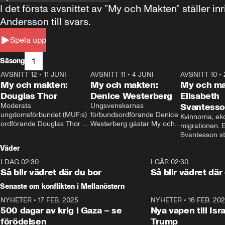
I det första avsnittet av ”My och Makten” ställe
Andersson till svars.
Spela upp
1
Säsong
AVSNITT 12
•
11 JUNI
26:27
AVSNITT 11
•
4 JUNI
23:40
AVSNITT 10
•
My och makten:
My och makten:
My och ma
Douglas Thor
Denice Westerberg
Elisabeth
Moderata 
Ungsvenskarnas 
Svantess
ungdomsförbundet (MUF:s) 
förbundsordförande Denice 
Kvinnorna, ek
ordförande Douglas Thor 
Westerberg gästar My och 
migrationen. E
gästar My och makten. I 
makten. I avsnittet 
Svantesson stäl
avsnittet diskuteras 
diskuteras migrationsfrågan 
när finansmini
Väder
tonårsutvisningarna och hur 
och hur SD ska locka 
Moderaterna ska locka 
kvinnliga väljare. 
I DAG 02:30
1:06
I GÅR 02:30
väljare till valet i höst. 
Så blir vädret där du bor
Så blir vädret där
Senaste om konflikten i Mellanöstern
NYHETER
•
17 FEB. 2025
0:45
NYHETER
•
16 FEB. 20
500 dagar av krig i Gaza – se
Nya vapen till Isr
förödelsen
Trump