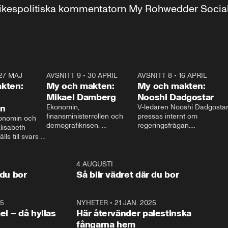
r inrikespolitiska kommentatorn My Rohwedder Soci
27 MAJ
3:51
AVSNITT 9
•
30 APRIL
24:00
AVSNITT 8
•
16 APRIL
25:1
kten:
My och makten:
My och makten:
Mikael Damberg
Nooshi Dadgostar
on
Ekonomin, 
V-ledaren Nooshi Dadgostar
finansministerrollen och 
pressas internt om 
onomin och 
demografikrisen. 
regeringsfrågan.

lisabeth 
Oppositionen ställs till svars 
I Aftonbladets 
ls till svars 
när Socialdemokraternas 
partiledarutfrågning ”My 
stern gästar 
Mikael Damberg gästar My 
och Makten” sätter hon ner 
My och Makten. 
och Makten. 
foten mot kritikerna:

1:06
4 AUGUSTI
1:0
– Vi ställer upp i val. Ska vi 
 du bor
Så blir vädret där du bor
vara med så sitter vi förstås 
25
1:22
NYHETER
•
21 JAN. 2025
0:5
ael – då hyllas
Här återvänder palestinska
fångarna hem