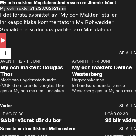
My och makten: Magdalena Andersson om Jimmie-hånet
My och makten
S1 E1
23.10.25
21 min
I det första avsnittet av ”My och Makten” ställer 
inrikespolitiska kommentatorn My Rohwedder 
Socialdemokraternas partiledare Magdalena 
Andersson till svars.
1
SE ALLA
AVSNITT 12
•
11 JUNI
26:27
AVSNITT 11
•
4 JUNI
2
My och makten: Douglas
My och makten: Denice
Thor
Westerberg
Moderata ungdomsförbundet 
Ungsvenskarnas 
(MUF:s) ordförande Douglas Thor 
förbundsordförande Denice 
gästar My och makten. I avsnittet 
Westerberg gästar My och makten.
diskuteras tonårsutvisningarna och 
avsnittet diskuteras migrationsfrå
hur Moderaterna ska locka väljare till 
och hur SD ska locka kvinnliga 
Väder
SE ALLA
valet i höst. 
väljare. 
I DAG 02:30
1:06
I GÅR 02:30
Så blir vädret där du bor
Så blir vädr
Senaste om konflikten i Mellanöstern
SE ALLA