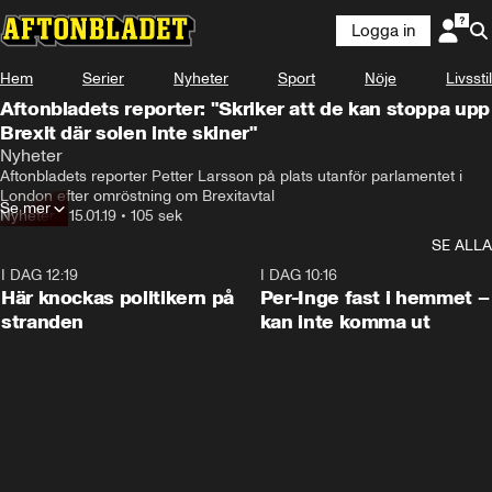
Logga in
Hem
Serier
Nyheter
Sport
Nöje
Livsstil
Aftonbladets reporter: "Skriker att de kan stoppa upp
Brexit där solen inte skiner"
Nyheter
Aftonbladets reporter Petter Larsson på plats utanför parlamentet i 
London efter omröstning om Brexitavtal
Se mer
Nyheter
•
15.01.19
•
105 sek
SE ALLA
I DAG 12:19
0:45
I DAG 10:16
Här knockas politikern på
Per-Inge fast i hemmet –
stranden
kan inte komma ut