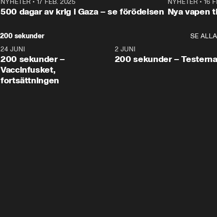
NYHETER
•
17 FEB. 2025
0:45
NYHETER
•
16 F
500 dagar av krig i Gaza – se förödelsen
Nya vapen ti
200 sekunder
SE ALLA
24 JUNI
5:00
2 JUNI
200 sekunder –
200 sekunder – Testern
Vaccinfusket,
fortsättningen