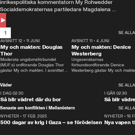
inrikespolitiska kommentatorn My Rohwedder 
Socialdemokraternas partiledare Magdalena 
Andersson till svars.
1
SE ALLA
AVSNITT 12
•
11 JUNI
26:27
AVSNITT 11
•
4 JUNI
2
My och makten: Douglas
My och makten: Denice
Thor
Westerberg
Moderata ungdomsförbundet 
Ungsvenskarnas 
(MUF:s) ordförande Douglas Thor 
förbundsordförande Denice 
gästar My och makten. I avsnittet 
Westerberg gästar My och makten.
diskuteras tonårsutvisningarna och 
avsnittet diskuteras migrationsfrå
hur Moderaterna ska locka väljare till 
och hur SD ska locka kvinnliga 
Väder
SE ALLA
valet i höst. 
väljare. 
I DAG 02:30
1:06
I GÅR 02:30
Så blir vädret där du bor
Så blir vädr
Senaste om konflikten i Mellanöstern
SE ALLA
NYHETER
•
17 FEB. 2025
0:45
NYHETER
•
16 F
500 dagar av krig i Gaza – se förödelsen
Nya vapen ti