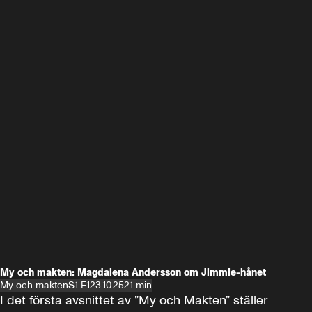
My och makten: Magdalena Andersson om Jimmie-hånet
My och makten
S1 E1
23.10.25
21 min
I det första avsnittet av ”My och Makten” ställer 