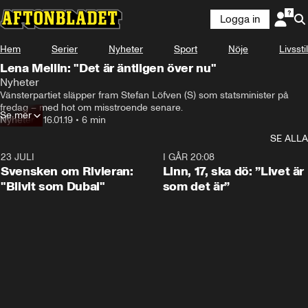
Logga in
Hem
Serier
Nyheter
Sport
Nöje
Livsstil
Lena Mellin: "Det är äntligen över nu"
Nyheter
Vänsterpartiet släpper fram Stefan Löfven (S) som statsminister på 
fredag – med hot om misstroende senare.
Se mer
Nyheter
•
16.01.19
•
6 min
SE ALLA
23 JULI
1:42
I GÅR 20:08
Svensken om Rivieran:
Linn, 17, ska dö: ”Livet är
"Blivit som Dubai"
som det är”