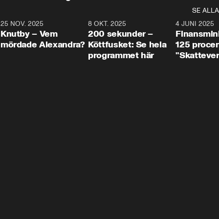
SE ALLA
3
25 NOV. 2025
31:05
8 OKT. 2025
4:29
4 JUNI 2025
Knutby – Vem
200 sekunder –
Finansmin
mördade Alexandra?
Köttfusket: Se hela
125 procent
programmet här
"Skattever
viktig uppg