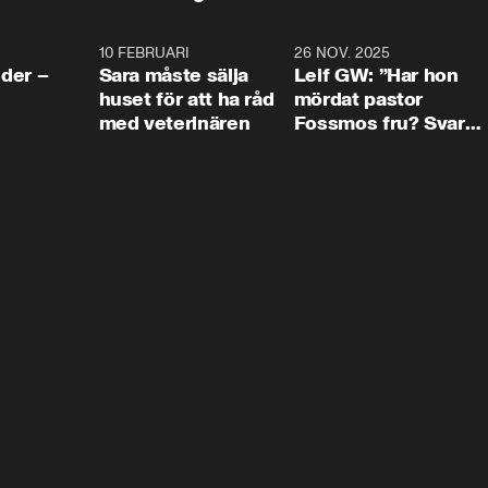
4:24
10 FEBRUARI
4:13
26 NOV. 2025
8:1
der –
Sara måste sälja
Leif GW: ”Har hon
huset för att ha råd
mördat pastor
med veterinären
Fossmos fru? Svar
nej.”