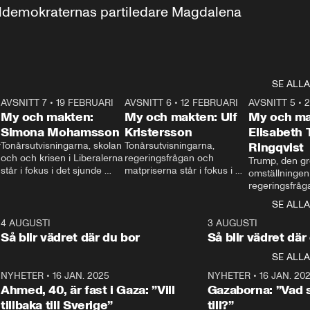
aldemokraternas partiledare Magdalena 
SE ALLA
7
AVSNITT 7
•
19 FEBRUARI
24:30
AVSNITT 6
•
12 FEBRUARI
27:30
AVSNITT 5
•
My och makten:
My och makten: Ulf
My och ma
Simona Mohamsson
Kristersson
Elisabeth
 
Tonårsutvisningarna, skolan 
Tonårsutvisningarna, 
Ringqvist
och och krisen i Liberalerna 
regeringsfrågan och 
Trump, den gr
står i fokus i det sjunde 
matpriserna står i fokus i 
omställningen
avsnittet av ”My och 
det sjätte avsnittet av ”My 
regeringsfråga
makten”. Se när 
och makten”. Se när 
centrum i det 
SE ALLA
Aftonbladets inrikespolitiska 
Aftonbladets inrikespolitiska 
avsnittet av ”
kommentator My 
kommentator My 
6
4 AUGUSTI
1:06
3 AUGUSTI
Makten”. Se nä
Rohwedder ställer 
Rohwedder ställer 
Så blir vädret där du bor
Så blir vädret där
Aftonbladets in
utbildnings- och 
statsminister Ulf Kristersson 
kommentator 
SE ALLA
integrationsminister Simona 
till svars.
Rohwedder stäl
Mohamsson till svars.
Centerpartiets
2
NYHETER
•
16 JAN. 2025
1:01
NYHETER
•
16 JAN. 20
Thand Ring till
Ahmed, 40, är fast i Gaza: ”Vill
Gazaborna: ”Vad s
tillbaka till Sverige”
till?”