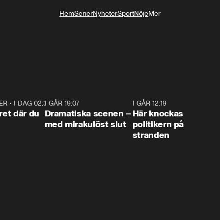
Hem
Serier
Nyheter
Sport
Nöje
Mer
Livsstil
ER
•
I DAG 02:30
1:06
I GÅR 19:07
0:42
I GÅR 12:19
0:4
ret där du
Dramatiska scenen –
Här knockas
med mirakulöst slut
politikern på
stranden