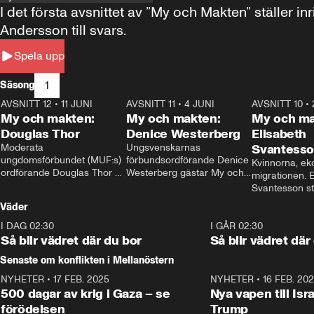
I det första avsnittet av ”My och Makten” ställe
Andersson till svars.
Spela upp
1
Säsong
AVSNITT 12
•
11 JUNI
26:27
AVSNITT 11
•
4 JUNI
23:40
AVSNITT 10
•
My och makten:
My och makten:
My och ma
Douglas Thor
Denice Westerberg
Elisabeth
Moderata 
Ungsvenskarnas 
Svantess
ungdomsförbundet (MUF:s) 
förbundsordförande Denice 
Kvinnorna, ek
ordförande Douglas Thor 
Westerberg gästar My och 
migrationen. E
gästar My och makten. I 
makten. I avsnittet 
Svantesson stäl
avsnittet diskuteras 
diskuteras migrationsfrågan 
när finansmini
Väder
tonårsutvisningarna och hur 
och hur SD ska locka 
Moderaterna ska locka 
kvinnliga väljare. 
I DAG 02:30
1:06
I GÅR 02:30
väljare till valet i höst. 
Så blir vädret där du bor
Så blir vädret där
Senaste om konflikten i Mellanöstern
NYHETER
•
17 FEB. 2025
0:45
NYHETER
•
16 FEB. 20
500 dagar av krig i Gaza – se
Nya vapen till Isr
förödelsen
Trump