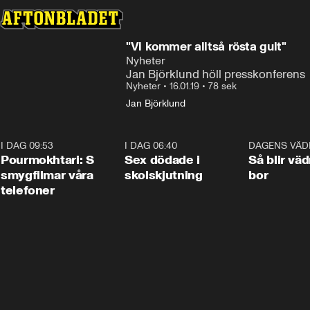
"Vi kommer alltså rösta gult"
Nyheter
Jan Björklund höll presskonferens
Nyheter
•
16.01.19
•
78 sek
Jan Björklund
I DAG 09:53
1:36
I DAG 06:40
0:47
DAGENS VÄD
Pourmokhtari: S
Sex dödade i
Så blir väd
smygfilmar våra
skolskjutning
bor
telefoner