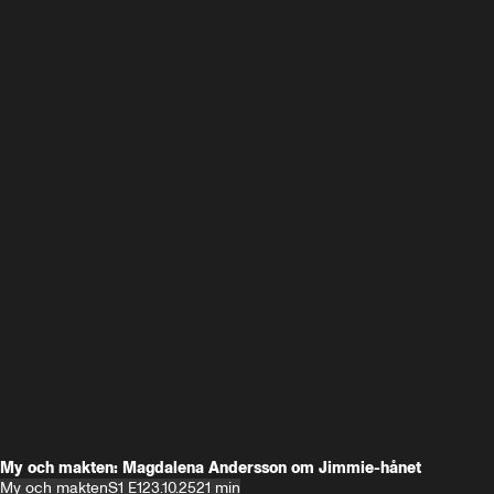
My och makten: Magdalena Andersson om Jimmie-hånet
My och makten
S1 E1
23.10.25
21 min