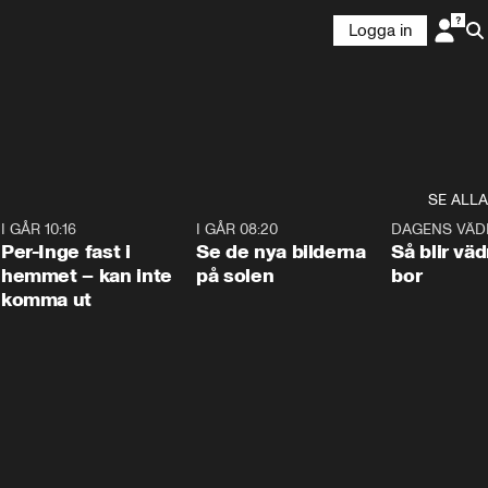
Logga in
SE ALLA
5
I GÅR 10:16
1:26
I GÅR 08:20
0:31
DAGENS VÄD
Per-Inge fast i
Se de nya bilderna
Så blir väd
hemmet – kan inte
på solen
bor
komma ut