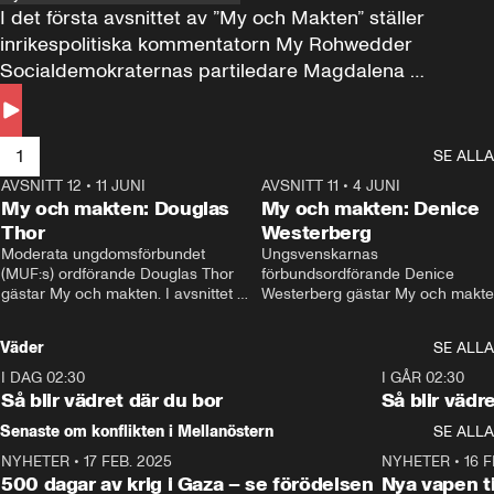
I det första avsnittet av ”My och Makten” ställer 
inrikespolitiska kommentatorn My Rohwedder 
Socialdemokraternas partiledare Magdalena 
Andersson till svars.
1
SE ALLA
AVSNITT 12
•
11 JUNI
26:27
AVSNITT 11
•
4 JUNI
2
My och makten: Douglas
My och makten: Denice
Thor
Westerberg
Moderata ungdomsförbundet 
Ungsvenskarnas 
(MUF:s) ordförande Douglas Thor 
förbundsordförande Denice 
gästar My och makten. I avsnittet 
Westerberg gästar My och makten.
diskuteras tonårsutvisningarna och 
avsnittet diskuteras migrationsfrå
hur Moderaterna ska locka väljare till 
och hur SD ska locka kvinnliga 
Väder
SE ALLA
valet i höst. 
väljare. 
I DAG 02:30
1:06
I GÅR 02:30
Så blir vädret där du bor
Så blir vädr
Senaste om konflikten i Mellanöstern
SE ALLA
NYHETER
•
17 FEB. 2025
0:45
NYHETER
•
16 F
500 dagar av krig i Gaza – se förödelsen
Nya vapen ti