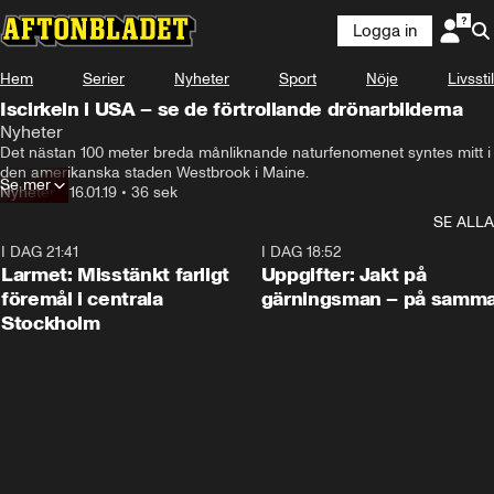
Logga in
Hem
Serier
Nyheter
Sport
Nöje
Livsstil
Iscirkeln i USA – se de förtrollande drönarbilderna
Nyheter
Det nästan 100 meter breda månliknande naturfenomenet syntes mitt i 
den amerikanska staden Westbrook i Maine.
Se mer
Nyheter
•
16.01.19
•
36 sek
SE ALLA
I DAG 21:41
0:35
I DAG 18:52
Larmet: Misstänkt farligt
Uppgifter: Jakt på
föremål i centrala
gärningsman – på samma
Stockholm