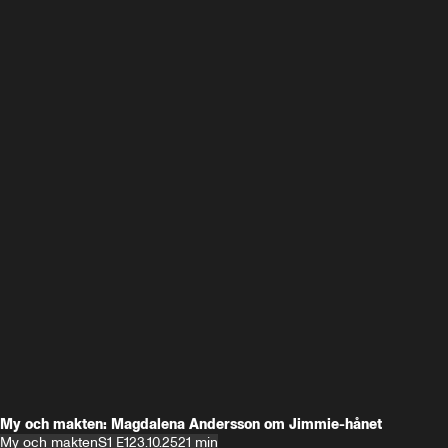
My och makten: Magdalena Andersson om Jimmie-hånet
My och makten
S1 E1
23.10.25
21 min