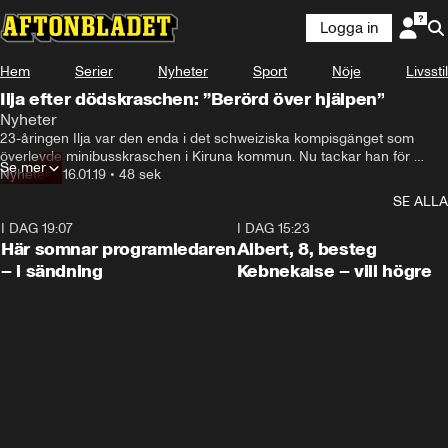
Logga in
Hem
Serier
Nyheter
Sport
Nöje
Livsstil
Ilja efter dödskraschen: ”Berörd över hjälpen”
Nyheter
23-åringen Ilja var den enda i det schweiziska kompisgänget som 
överlevde minibusskraschen i Kiruna kommun. Nu tackar han för 
Se mer
hjälpen han och kompisarna fått.
Nyheter
•
16.01.19
•
48 sek
SE ALLA
I DAG 19:07
0:45
I DAG 15:23
Här somnar programledaren
Albert, 8, besteg
– i sändning
Kebnekaise – vill högre