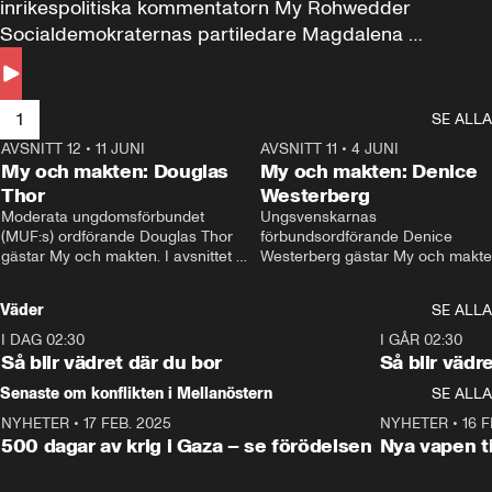
inrikespolitiska kommentatorn My Rohwedder 
Socialdemokraternas partiledare Magdalena 
Andersson till svars.
1
SE ALLA
AVSNITT 12
•
11 JUNI
26:27
AVSNITT 11
•
4 JUNI
2
My och makten: Douglas
My och makten: Denice
Thor
Westerberg
Moderata ungdomsförbundet 
Ungsvenskarnas 
(MUF:s) ordförande Douglas Thor 
förbundsordförande Denice 
gästar My och makten. I avsnittet 
Westerberg gästar My och makten.
diskuteras tonårsutvisningarna och 
avsnittet diskuteras migrationsfrå
hur Moderaterna ska locka väljare till 
och hur SD ska locka kvinnliga 
Väder
SE ALLA
valet i höst. 
väljare. 
I DAG 02:30
1:06
I GÅR 02:30
Så blir vädret där du bor
Så blir vädr
Senaste om konflikten i Mellanöstern
SE ALLA
NYHETER
•
17 FEB. 2025
0:45
NYHETER
•
16 F
500 dagar av krig i Gaza – se förödelsen
Nya vapen ti