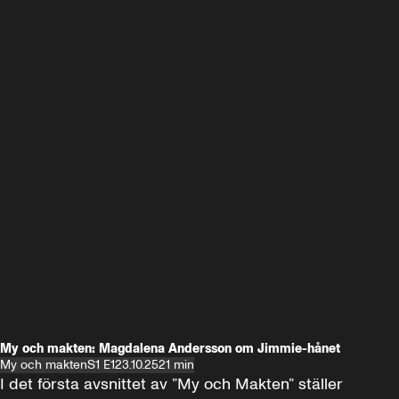
My och makten: Magdalena Andersson om Jimmie-hånet
My och makten
S1 E1
23.10.25
21 min
I det första avsnittet av ”My och Makten” ställer 