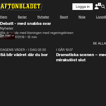
Logga in
Hem
Serier
Nyheter
Sport
Nöje
Livsstil
Debatt - med snabba svar
Nyheter
Alla är nöjda med lösningen med regeringskrisen
Se mer
Nyheter
•
17.01.19
•
12 min
SE ALLA
DAGENS VÄDER
•
I DAG 02:30
1:06
I GÅR 19:07
Så blir vädret där du bor
Dramatiska scenen – me
mirakulöst slut