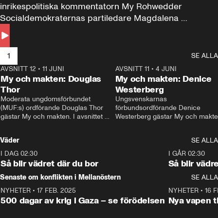
inrikespolitiska kommentatorn My Rohwedder 
Socialdemokraternas partiledare Magdalena 
Andersson till svars.
1
SE ALLA
AVSNITT 12
•
11 JUNI
26:27
AVSNITT 11
•
4 JUNI
2
My och makten: Douglas
My och makten: Denice
Thor
Westerberg
Moderata ungdomsförbundet 
Ungsvenskarnas 
(MUF:s) ordförande Douglas Thor 
förbundsordförande Denice 
gästar My och makten. I avsnittet 
Westerberg gästar My och makten.
diskuteras tonårsutvisningarna och 
avsnittet diskuteras migrationsfrå
hur Moderaterna ska locka väljare till 
och hur SD ska locka kvinnliga 
Väder
SE ALLA
valet i höst. 
väljare. 
I DAG 02:30
1:06
I GÅR 02:30
Så blir vädret där du bor
Så blir vädr
Senaste om konflikten i Mellanöstern
SE ALLA
NYHETER
•
17 FEB. 2025
0:45
NYHETER
•
16 F
500 dagar av krig i Gaza – se förödelsen
Nya vapen ti