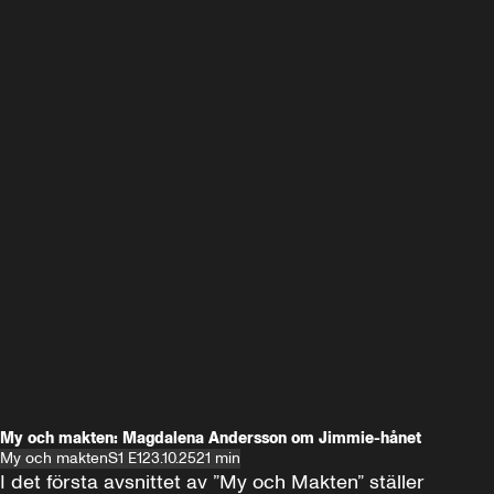
My och makten: Magdalena Andersson om Jimmie-hånet
My och makten
S1 E1
23.10.25
21 min
I det första avsnittet av ”My och Makten” ställer 