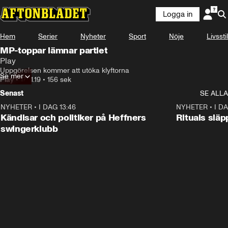
Logga in
Hem
Serier
Nyheter
Sport
Nöje
Livsstil
MP-toppar lämnar partiet
Play
Uppgörelsen kommer att utöka klyftorna
Se mer
Play
•
17.01.19
•
156 sek
Senast
SE ALLA
NYHETER
•
I DAG 13:46
0:55
NYHETER
•
I DA
Kändisar och politiker på Heffners
Rituals slä
swingerklubb